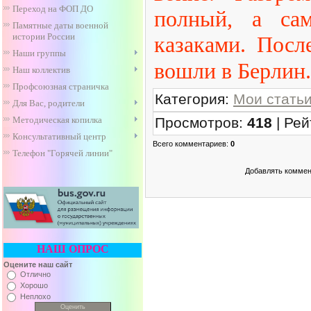
Переход на ФОП ДО
полный, а са
Памятные даты военной
истории России
казаками. Посл
Наши группы
вошли в Берлин
Наш коллектив
Профсоюзная страничка
Категория
:
Мои стать
Для Вас, родители
Просмотров
:
418
|
Рей
Методическая копилка
Консультативный центр
Всего комментариев
:
0
Телефон "Горячей линии"
Добавлять коммен
НАШ ОПРОС
Оцените наш сайт
Отлично
Хорошо
Неплохо