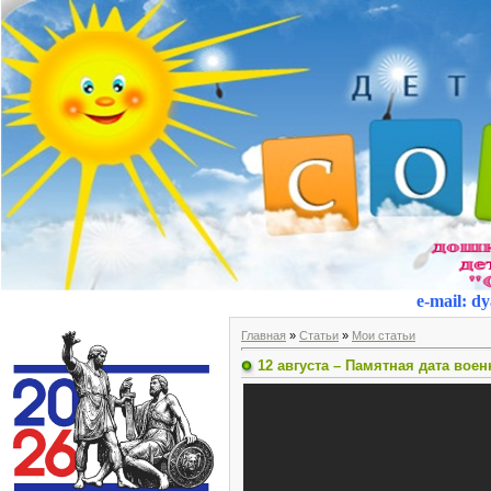
e-mail
:
dy
Главная
»
Статьи
»
Мои статьи
12 августа – Памятная дата вое