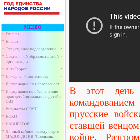
МЕНЮ
Главная
Новости
Структурное подразделение
Сведения об образовательной
организации
АнтиТеррор
Пожарная безопасность
Информационная безопасность
В этот день
Информация по обеспечению
прав детей-инвалидов и детей с
командование
ОВЗ
Результаты СОУТ
прусские войск
НОКО
ставшей венцом
НАВИГАТОР
Личный кабинет заведующего
войне. Разгр
МАДОУ ДС КВ "Солнышко"