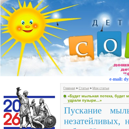
e-mail
:
dy
Главная
»
Статьи
»
Мои статьи
«Будет мыльная потеха, будет мн
удрали пузыри…»
Пускание мыл
незатейливых, 