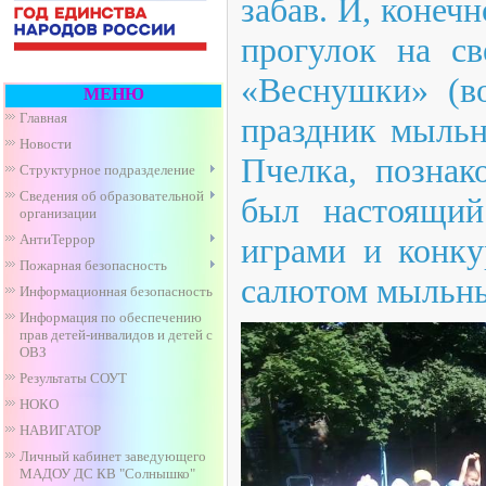
забав. И, конечн
прогулок на св
«Веснушки» (во
МЕНЮ
Главная
праздник мыльн
Новости
Пчелка, познак
Структурное подразделение
Сведения об образовательной
был настоящий
организации
играми и конку
АнтиТеррор
Пожарная безопасность
салютом мыльны
Информационная безопасность
Информация по обеспечению
прав детей-инвалидов и детей с
ОВЗ
Результаты СОУТ
НОКО
НАВИГАТОР
Личный кабинет заведующего
МАДОУ ДС КВ "Солнышко"