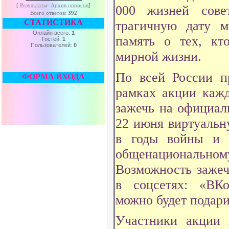
[
Результаты
·
Архив опросов
]
000 жизней сове
Всего ответов:
392
СТАТИСТИКА
трагичную дату 
Онлайн всего:
1
память о тех, кт
Гостей:
1
Пользователей:
0
мирной жизни.
По всей России п
ФОРМА ВХОДА
рамках акции кажд
зажечь на официа
22 июня виртуальн
в годы войны и 
общенациональном
Возможность зажеч
в соцсетях: «ВК
можно будет подари
Участники акции 