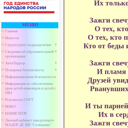
Их только
Зажги свеч
МЕНЮ
О тех, кт
Главная
О тех, кто 
Новости
Кто от беды 
Структурное подразделение
Сведения об образовательной
организации
Зажги свеч
АнтиТеррор
И пламя
Пожарная безопасность
Информационная безопасность
Друзей уви
Информация по обеспечению
Рванувшихс
прав детей-инвалидов и детей с
ОВЗ
Результаты СОУТ
И ты парней
НОКО
Их в сер
НАВИГАТОР
Личный кабинет заведующего
Зажги свеч
МАДОУ ДС КВ "Солнышко"