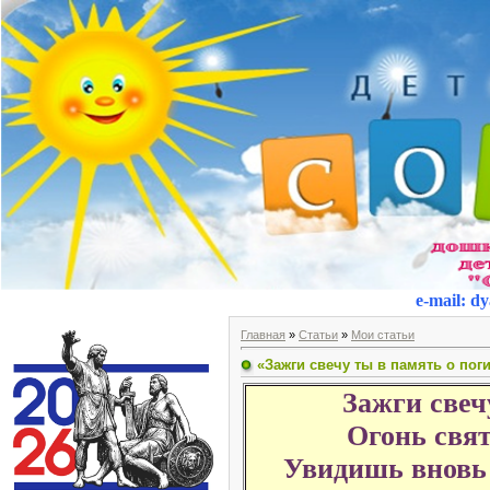
e-mail
:
dy
Главная
»
Статьи
»
Мои статьи
«Зажги свечу ты в память о поги
Зажги свеч
Огонь свя
Увидишь вновь