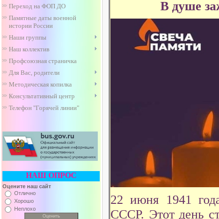
В душе за
Переход на ФОП ДО
Памятные даты военной
истории России
Наши группы
Наш коллектив
Профсоюзная страничка
Для Вас, родители
Методическая копилка
Консультативный центр
Телефон "Горячей линии"
НАШ ОПРОС
Оцените наш сайт
Отлично
22 июня 1941 год
Хорошо
Неплохо
СССР. Этот день с