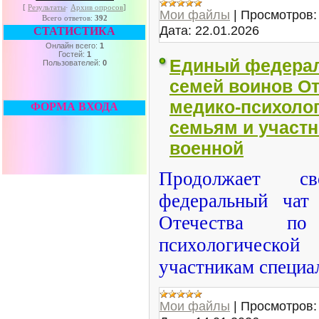
[
Результаты
·
Архив опросов
]
Мои файлы
|
Просмотров:
Всего ответов:
392
Дата:
22.01.2026
СТАТИСТИКА
Онлайн всего:
1
Гостей:
1
Единый федерал
Пользователей:
0
семей воинов От
медико-психоло
ФОРМА ВХОДА
семьям и участ
военной
Продолжает с
федеральный чат
Отечества по
психологическо
участникам специа
Мои файлы
|
Просмотров: