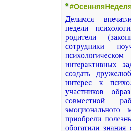
#ОсенняяНеделя
Делимся впечат
недели психолог
родители (зако
сотрудники поу
психологичес
интерактивных за
создать дружелюб
интерес к психо
участников образ
совместной р
эмоционального м
приобрели полезн
обогатили знания