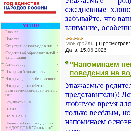
Уважаемые род
ежедневные хлопо
забывайте, что ва
МЕНЮ
внимание, особенно
Главная
Новости
Мои файлы
|
Просмотров:
Структурное подразделение
Дата:
15.06.2026
Сведения об образовательной
организации
"Напоминаем не
АнтиТеррор
поведения на во
Пожарная безопасность
Информационная безопасность
Уважаемые родител
Информация по обеспечению
прав детей-инвалидов и детей с
представители)! Ле
ОВЗ
любимое время для
Результаты СОУТ
НОКО
только весёлым, но
НАВИГАТОР
напоминаем основн
Личный кабинет заведующего
МАДОУ ДС КВ "Солнышко"
воде: