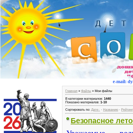
e-mail
:
dy
Главная
»
Файлы
» Мои файлы
В категории материалов
:
1440
Показано материалов
:
1-10
Сортировать по
:
Дате
·
Названию
·
Рейтин
Безопасное лето