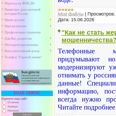
Переход на ФОП ДО
Памятные даты военной
Мои файлы
|
Просмотров:
истории России
Дата:
15.06.2026
Наши группы
Наш коллектив
"Как не стать ж
Профсоюзная страничка
мошенничества?
Для Вас, родители
Методическая копилка
Телефонные м
Консультативный центр
придумывают н
Телефон "Горячей линии"
модернизируют уж
отнимать у россия
данные! Специал
информацию, пос
НАШ ОПРОС
всегда нужно про
Оцените наш сайт
Отлично
Читайте подробнее 
Хорошо
Неплохо