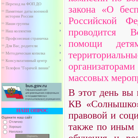
Переход на ФОП ДО
закона «О бес
Памятные даты военной
истории России
Российской Фе
Наши группы
проводится В
Наш коллектив
Профсоюзная страничка
помощи дет
Для Вас, родители
территориа
Методическая копилка
Консультативный центр
организатора
Телефон "Горячей линии"
массовых мероп
В этот день вы
КВ «Солнышко»
НАШ ОПРОС
правовой и соц
Оцените наш сайт
Отлично
также по иным 
Хорошо
Неплохо
обучения и ре