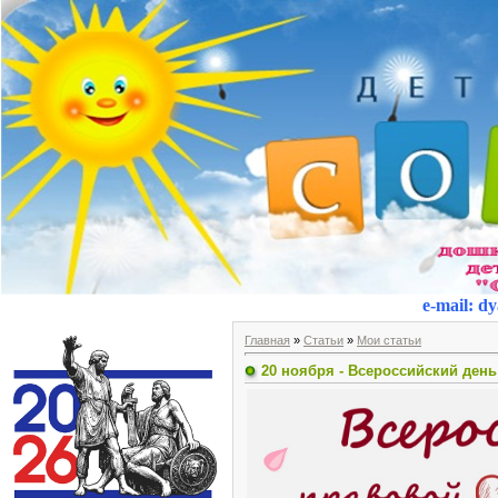
e-mail
:
dy
Главная
»
Статьи
»
Мои статьи
20 ноября - Всероссийский ден