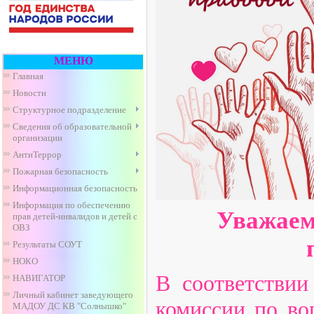
МЕНЮ
Главная
Новости
Структурное подразделение
Сведения об образовательной
организации
АнтиТеррор
Пожарная безопасность
Информационная безопасность
Информация по обеспечению
Уважаем
прав детей-инвалидов и детей с
ОВЗ
Результаты СОУТ
НОКО
В соответствии
НАВИГАТОР
Личный кабинет заведующего
комиссии по во
МАДОУ ДС КВ "Солнышко"