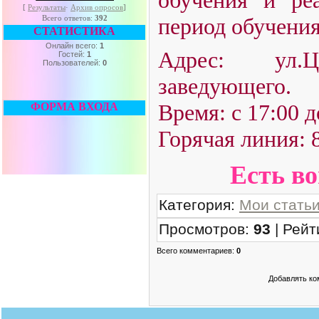
[
Результаты
·
Архив опросов
]
период обучения
Всего ответов:
392
СТАТИСТИКА
Онлайн всего:
1
Адрес: ул.Ц
Гостей:
1
Пользователей:
0
заведующего.
Время: с 17:00 д
ФОРМА ВХОДА
Горячая линия: 8
Есть в
Категория
:
Мои стать
Просмотров
:
93
|
Рейт
Всего комментариев
:
0
Добавлять ко