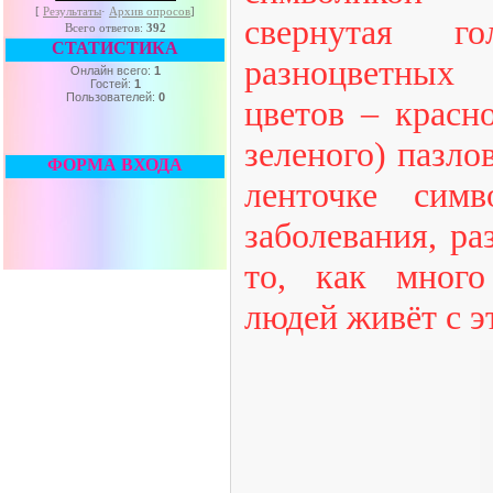
[
Результаты
·
Архив опросов
]
свернутая го
Всего ответов:
392
СТАТИСТИКА
разноцветных
Онлайн всего:
1
Гостей:
1
Пользователей:
0
цветов – красно
зеленого) пазлов
ФОРМА ВХОДА
ленточке симв
заболевания, р
то, как много
людей живёт с э