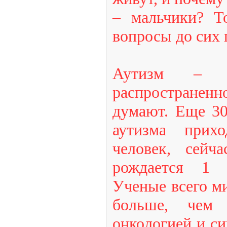
– мальчики? Т
вопросы до сих 
Аутизм – з
распростран
думают. Еще 30
аутизма прих
человек, сейч
рождается 1 
Ученые всего ми
больше, чем 
онкологией и с