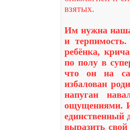
взятых.
Им нужна наша
и терпимость.
ребёнка, крич
по полу в супе
что он на са
избалован род
напуган нава
ощущениями. И
единственный 
выразить свой 