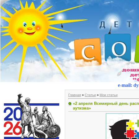
e-mail
:
dy
Главная
»
Статьи
»
Мои статьи
«2 апреля Всемирный день рас
аутизма»