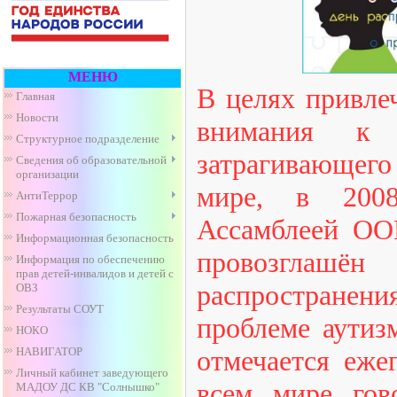
МЕНЮ
В целях привле
Главная
Новости
внимания к 
Структурное подразделение
затрагивающег
Сведения об образовательной
организации
мире, в 2008
АнтиТеррор
Пожарная безопасность
Ассамблеей ОО
Информационная безопасность
провозглашё
Информация по обеспечению
прав детей-инвалидов и детей с
распростран
ОВЗ
Результаты СОУТ
проблеме аутиз
НОКО
НАВИГАТОР
отмечается еже
Личный кабинет заведующего
всем мире гов
МАДОУ ДС КВ "Солнышко"