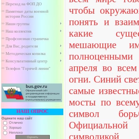
Переход на ФОП ДО
чтобы окружаю
Памятные даты военной
истории России
понять и взаим
Наши группы
какие суще
Наш коллектив
Профсоюзная страничка
мешающие им
Для Вас, родители
полноценными 
Методическая копилка
Консультативный центр
апреля во всем
Телефон "Горячей линии"
огни. Синий све
самые известны
мосты по всем
символ бор
НАШ ОПРОС
Оцените наш сайт
Официально
Отлично
Хорошо
Неплохо
символикой 