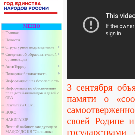
МЕНЮ
Главная
Новости
Структурное подразделение
Сведения об образовательной
организации
АнтиТеррор
Пожарная безопасность
Информационная безопасность
3 сентября объ
Информация по обеспечению
прав детей-инвалидов и детей с
памяти о «соо
ОВЗ
Результаты СОУТ
самоотверженн
НОКО
своей Родине и
НАВИГАТОР
Личный кабинет заведующего
государствами 
МАДОУ ДС КВ "Солнышко"