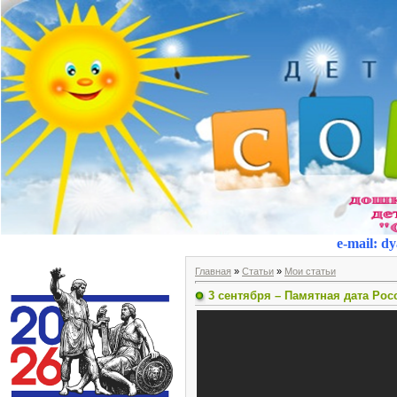
e-mail
:
dy
Главная
»
Статьи
»
Мои статьи
3 сентября – Памятная дата Рос