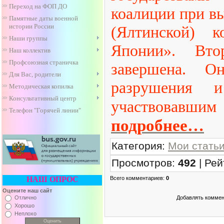
Переход на ФОП ДО
коалиции при в
Памятные даты военной
истории России
(Ялтинской) 
Наши группы
Японии». Вто
Наш коллектив
Профсоюзная страничка
завершена. О
Для Вас, родители
разрушения 
Методическая копилка
Консультативный центр
участвовавшим 
Телефон "Горячей линии"
подробнее…
Категория
:
Мои стать
Просмотров
:
492
|
Рей
Всего комментариев
:
0
НАШ ОПРОС
Оцените наш сайт
Добавлять коммен
Отлично
Хорошо
Неплохо