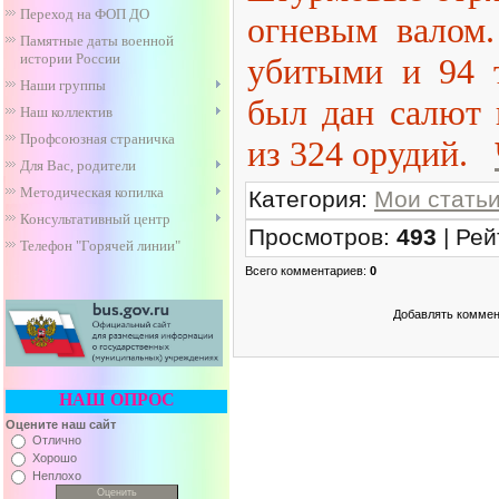
Переход на ФОП ДО
огневым валом
Памятные даты военной
истории России
убитыми и 94 
Наши группы
был дан салют 
Наш коллектив
Профсоюзная страничка
из 324 орудий.
Для Вас, родители
Методическая копилка
Категория
:
Мои стать
Консультативный центр
Просмотров
:
493
|
Рей
Телефон "Горячей линии"
Всего комментариев
:
0
Добавлять коммен
НАШ ОПРОС
Оцените наш сайт
Отлично
Хорошо
Неплохо