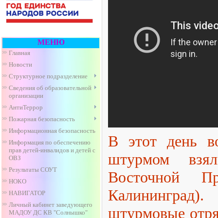
МЕНЮ
Главная
Новости
Структурное подразделение
Сведения об образовательной
организации
АнтиТеррор
Пожарная безопасность
Информационная безопасность
В этот день в
Информация по обеспечению
прав детей-инвалидов и детей с
штурмом взял
ОВЗ
Результаты СОУТ
Восточной Пр
НОКО
Калининград)
НАВИГАТОР
Личный кабинет заведующего
штурмовые отря
МАДОУ ДС КВ "Солнышко"