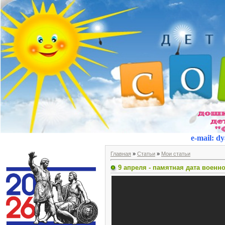
e-mail
:
dy
Главная
»
Статьи
»
Мои статьи
9 апреля - памятная дата военн