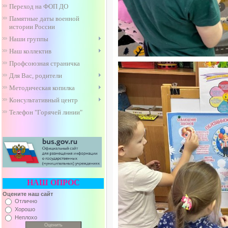
Переход на ФОП ДО
Памятные даты военной
истории России
Наши группы
Наш коллектив
Профсоюзная страничка
Для Вас, родители
Методическая копилка
Консультативный центр
Телефон "Горячей линии"
НАШ ОПРОС
Оцените наш сайт
Отлично
Хорошо
Неплохо