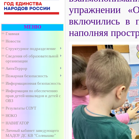
упражнении «О
включились в п
МЕНЮ
наполняя простр
Главная
Новости
Структурное подразделение
Сведения об образовательной
организации
АнтиТеррор
Пожарная безопасность
Информационная безопасность
Информация по обеспечению
прав детей-инвалидов и детей с
ОВЗ
Результаты СОУТ
НОКО
НАВИГАТОР
Личный кабинет заведующего
МАДОУ ДС КВ "Солнышко"