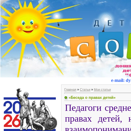
e-mail
:
dy
Главная
»
Статьи
»
Мои статьи
«Беседа о правах детей»
Педагоги средн
правах детей,
взаимопонима