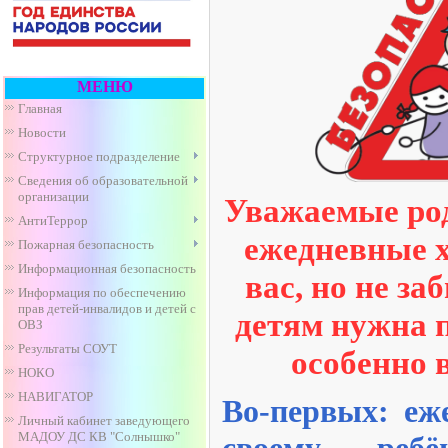
МЕНЮ
Главная
Новости
Структурное подразделение
Сведения об образовательной
организации
Уважаемые род
АнтиТеррор
ежедневные 
Пожарная безопасность
Информационная безопасность
вас, но не з
Информация по обеспечению
прав детей-инвалидов и детей с
детям нужна 
ОВЗ
Результаты СОУТ
особенно 
НОКО
НАВИГАТОР
Во-первых: еж
Личный кабинет заведующего
МАДОУ ДС КВ "Солнышко"
своему реб