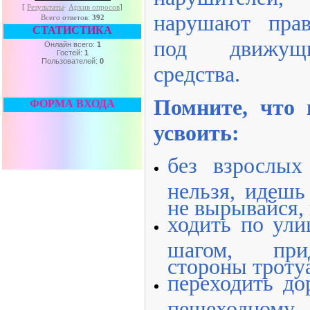
[
Результаты
·
Архив опросов
]
нарушают прав
Всего ответов:
392
СТАТИСТИКА
под движущи
Онлайн всего:
1
Гостей:
1
Пользователей:
0
средства.
Помните, что 
ФОРМА ВХОДА
усвоить:
без взрослых
нельзя, идешь
не вырывайся, 
ходить по ули
шагом, при
стороны троту
переходить до
пешеходному 