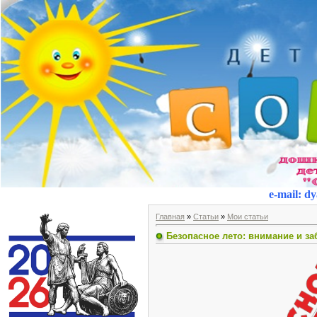
e-mail
:
dy
Главная
»
Статьи
»
Мои статьи
Безопасное лето: внимание и за