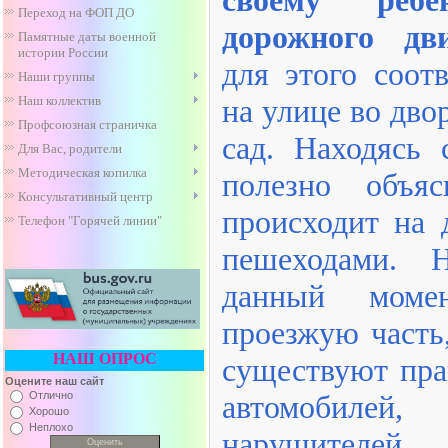
Переход на ФОП ДО
дорожного дв
Памятные даты военной
истории России
для этого соот
Наши группы
Наш коллектив
на улице во двор
Профсоюзная страничка
сад. Находясь
Для Вас, родители
Методическая копилка
полезно объя
Консультативный центр
происходит на 
Телефон "Горячей линии"
пешеходами. 
данный моме
проезжую часть,
НАШ ОПРОС
существуют пра
Оцените наш сайт
Отлично
автомобил
Хорошо
Неплохо
нарушителей,