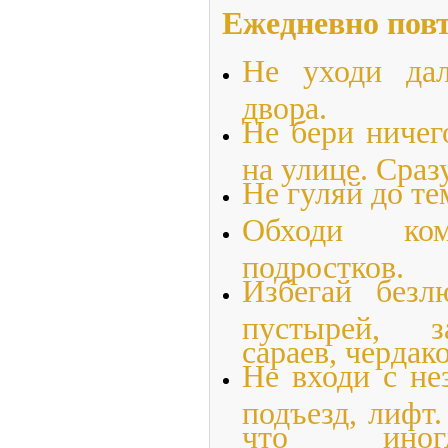
Ежедневно повт
Не уходи дал
двора.
Не бери ничег
на улице. Сраз
Не гуляй до те
Обходи ком
подростков.
Избегай безл
пустырей, з
сараев, чердак
Не входи с не
подъезд, лифт.
что иногд