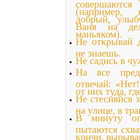
совершаются
(например, к
добрый, улыб
Ваня на дел
маньяком).
Не открывай 
не знаешь.
Не садись в ч
На все пред
отвечай: «Нет
от них туда, гд
Не стесняйся 
на улице, в тра
В минуту опа
пытаются схва
кричи, вырывай