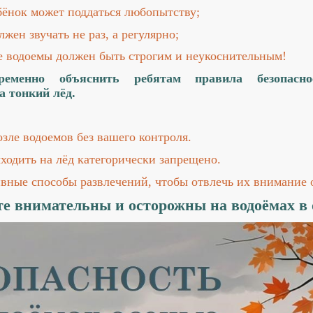
ёнок может поддаться любопытству;
лжен звучать не раз, а регулярно;
ие водоемы должен быть строгим и неукоснительным!
ременно объяснить ребятам правила безопасн
а тонкий лёд.
озле водоемов без вашего контроля.
ходить на лёд категорически запрещено.
ивные способы развлечений, чтобы отвлечь их внимание 
те внимательны и осторожны на водоёмах 