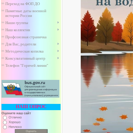
Переход на ФОП ДО
Памятные даты военной
истории России
Наши группы
Наш коллектив
Профсоюзная страничка
Для Вас, родители
Методическая копилка
Консультативный центр
Телефон "Горячей линии"
НАШ ОПРОС
Оцените наш сайт
Отлично
Хорошо
Неплохо