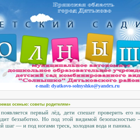
e-mail
:
dyatkovo-solnyshko
@yandex.ru
оемах осенью: советы родителям»
 появляется первый лёд, дети спешат проверить его на
дит беззаботно. Но под этой видимой безопасностью 
й шаг — и под ногами треск, холодная вода и паника.