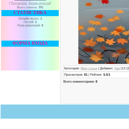
[
Результаты
·
Архив опросов
]
Всего ответов:
392
СТАТИСТИКА
Онлайн всего:
1
Гостей:
1
Пользователей:
0
ФОРМА ВХОДА
Категория
:
Мои статьи
|
Добавил
:
Yula
(13.11
Просмотров
:
81
|
Рейтинг
:
5.0
/
1
Всего комментариев
:
0