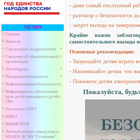
- даже самый послушный реб
- разговор о безопасности до
- запрет выхода на замерзш
МЕНЮ
Главная
Крайне важно заблагов
самостоятельного выхода н
Новости
Структурное подразделение
Основные рекомендации:
Сведения об образовательной
- Запрещайте детям играть в
организации
АнтиТеррор
- Напоминайте детям, что вы
Пожарная безопасность
- Покажите детям альтернат
Информационная безопасность
Пожалуйста, будь
Информация по обеспечению
прав детей-инвалидов и детей с
ОВЗ
Результаты СОУТ
НОКО
НАВИГАТОР
Личный кабинет заведующего
МАДОУ ДС КВ "Солнышко"