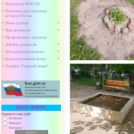
Переход на ФОП ДО
Памятные даты военной
истории России
Наши группы
Наш коллектив
Профсоюзная страничка
Для Вас, родители
Методическая копилка
Консультативный центр
Телефон "Горячей линии"
НАШ ОПРОС
Оцените наш сайт
Отлично
Хорошо
Неплохо