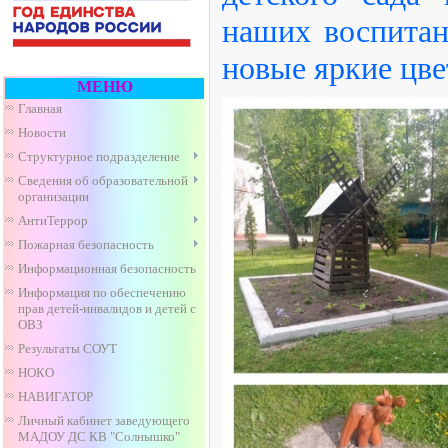
наших воспитан
новые яркие цве
МЕНЮ
Главная
Новости
Структурное подразделение
Сведения об образовательной
организации
АнтиТеррор
Пожарная безопасность
Информационная безопасность
Информация по обеспечению
прав детей-инвалидов и детей с
ОВЗ
Результаты СОУТ
НОКО
НАВИГАТОР
Личный кабинет заведующего
МАДОУ ДС КВ "Солнышко"