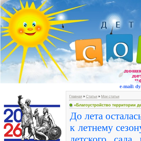
e-mail
:
dy
Главная
»
Статьи
»
Мои статьи
«Благоустройство территории де
До лета осталас
к летнему сезон
детского сада