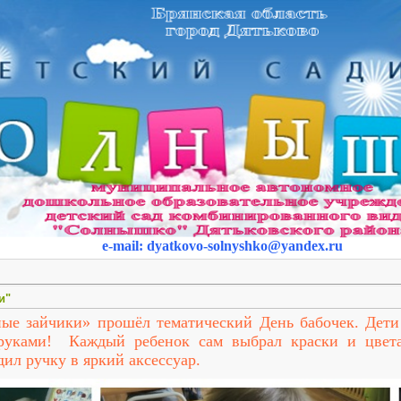
e-mail
:
dyatkovo-solnyshko
@yandex.ru
и"
ые зайчики» прошёл тематический День бабочек. Дети 
руками! Каждый ребенок сам выбрал краски и цвета
дил ручку в яркий аксессуар.