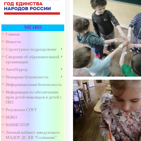
МЕНЮ
Главная
Новости
Структурное подразделение
Сведения об образовательной
организации
АнтиТеррор
Пожарная безопасность
Информационная безопасность
Информация по обеспечению
прав детей-инвалидов и детей с
ОВЗ
Результаты СОУТ
НОКО
НАВИГАТОР
Личный кабинет заведующего
МАДОУ ДС КВ "Солнышко"