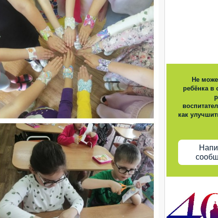
Не може
ребёнка в 
р
воспитател
как улучшит
Напи
сооб