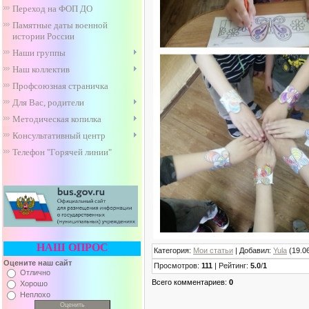
Переход на ФОП ДО
Памятные даты военной
истории России
Наши группы
Наш коллектив
Профсоюзная страничка
Для Вас, родители
Методическая копилка
Консультативный центр
Телефон "Горячей линии"
НАШ ОПРОС
Категория
:
Мои статьи
|
Добавил
:
Yula
(19.0
Оцените наш сайт
Просмотров
:
111
|
Рейтинг
:
5.0
/
1
Отлично
Всего комментариев
:
0
Хорошо
Неплохо