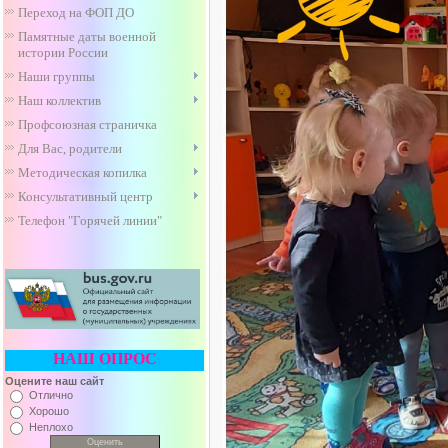
Переход на ФОП ДО
Памятные даты военной
истории России
Наши группы
Наш коллектив
Профсоюзная страничка
Для Вас, родители
Методическая копилка
Консультативный центр
Телефон "Горячей линии"
НАШ ОПРОС
Оцените наш сайт
Отлично
Хорошо
Неплохо