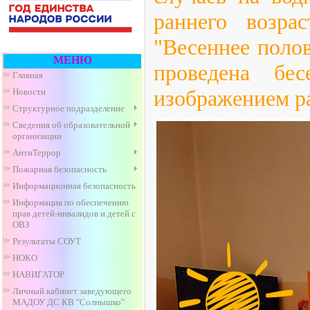
раннего возра
"Весеннее поло
МЕНЮ
проведена бес
Главная
изображением р
Новости
Структурное подразделение
Сведения об образовательной
организации
АнтиТеррор
Пожарная безопасность
Информационная безопасность
Информация по обеспечению
прав детей-инвалидов и детей с
ОВЗ
Результаты СОУТ
НОКО
НАВИГАТОР
Личный кабинет заведующего
МАДОУ ДС КВ "Солнышко"