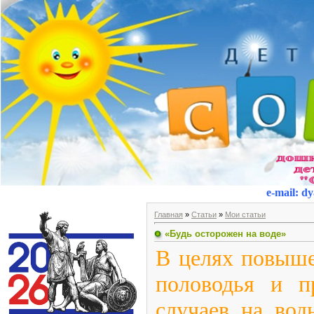
e-mail
:
dy
Главная
»
Статьи
»
Мои статьи
«Будь осторожен на воде»
В целях повыше
половодья и п
случаев на вод