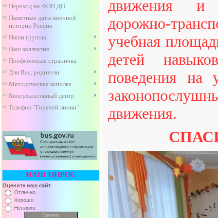
движения и п
Переход на ФОП ДО
Памятные даты военной
дорожно-тран
истории России
учебная площад
Наши группы
Наш коллектив
детей навыков
Профсоюзная страничка
Для Вас, родители
поведения на 
Методическая копилка
законопослуш
Консультативный центр
Телефон "Горячей линии"
движения.
СПАС
НАШ ОПРОС
Оцените наш сайт
Отлично
Хорошо
Неплохо