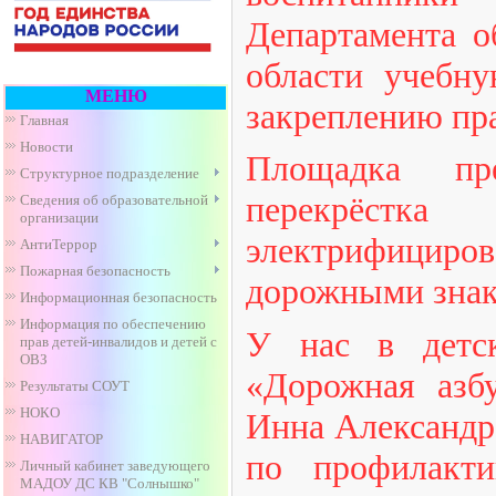
Департамента о
области учебн
МЕНЮ
закреплению пр
Главная
Новости
Площадка пре
Структурное подразделение
перекрёстка
Сведения об образовательной
организации
электрифицир
АнтиТеррор
Пожарная безопасность
дорожными знак
Информационная безопасность
Информация по обеспечению
У нас в детс
прав детей-инвалидов и детей с
ОВЗ
«Дорожная азбу
Результаты СОУТ
НОКО
Инна Александро
НАВИГАТОР
по профилакти
Личный кабинет заведующего
МАДОУ ДС КВ "Солнышко"