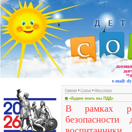
e-mail
:
dy
Главная
»
Статьи
»
Мои статьи
«Будем знать мы ПДД»
В рамках ре
безопасности
воспитанники