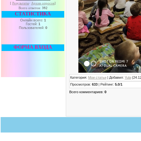
[
Результаты
·
Архив опросов
]
Всего ответов:
392
СТАТИСТИКА
Онлайн всего:
1
Гостей:
1
Пользователей:
0
ФОРМА ВХОДА
Категория
:
Мои статьи
|
Добавил
:
Yula
(24.1
Просмотров
:
633
|
Рейтинг
:
5.0
/
1
Всего комментариев
:
0