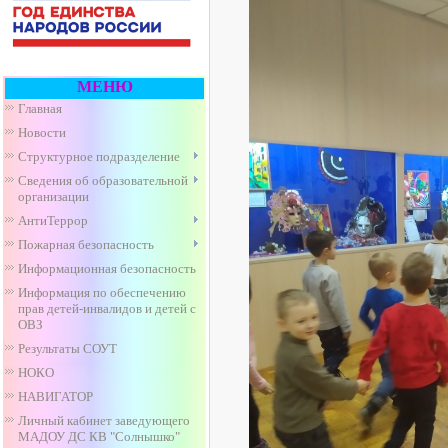
МЕНЮ
Главная
Новости
Структурное подразделение
Сведения об образовательной
организации
АнтиТеррор
Пожарная безопасность
Информационная безопасность
Информация по обеспечению
прав детей-инвалидов и детей с
ОВЗ
Результаты СОУТ
НОКО
НАВИГАТОР
Личный кабинет заведующего
МАДОУ ДС КВ "Солнышко"