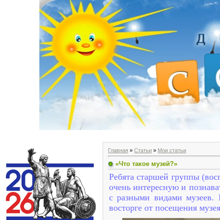
Главная
»
Статьи
»
Мои статьи
«Что такое музей?»
Ребята старшей группы (вос
очень интересную и познава
с разными видами музеев. 
восторге от посещения музея