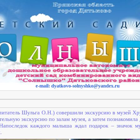
e-mail
:
dyatkovo-solnyshko
@yandex.ru
питатель Шульга О.Н.) совершили экскурсию в музей Хр
тельную экскурсию по залам музея, а затем познакомила
Напоследок каждого малыша ждал подарок – значок м
.