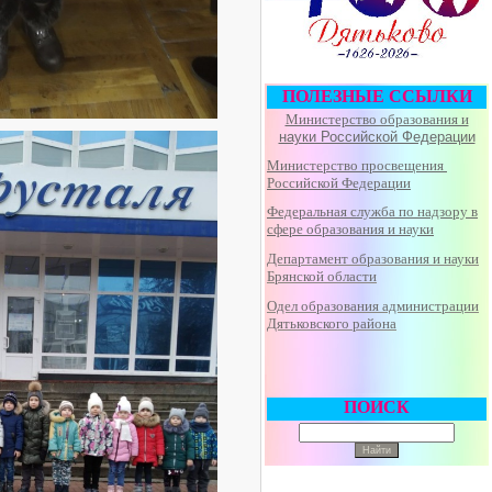
ПОЛЕЗНЫЕ ССЫЛКИ
Министерство образования и
науки Российской Федерации
Министерство просвещения
Российской Федерации
Федеральная
служба по надзору в
сфере образования и науки
Департамент образования и науки
Брянской области
Одел образования администрации
Дятьковского района
ПОИСК