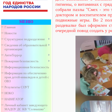
гигиены, о витаминах с гря
собрали пазлы "Смех - это 
доктором и воспитателем п
подвижные игры. Во 2 пол
МЕНЮ
раздевалке был оформлен с
Главная
очередной повод создать у 
Новости
Структурное подразделение
Сведения об образовательной
организации
АнтиТеррор
Пожарная безопасность
Информационная безопасность
Информация по обеспечению
прав детей-инвалидов и детей с
ОВЗ
Результаты СОУТ
НОКО
НАВИГАТОР
Личный кабинет заведующего
МАДОУ ДС КВ "Солнышко"