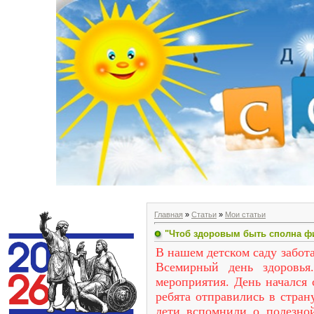
Главная
»
Статьи
»
Мои статьи
"Чтоб здоровым быть сполна фи
В нашем детском саду забота
Всемирный день здоровья
мероприятия. День начался 
ребята отправились в стран
дети вспомнили о полезной