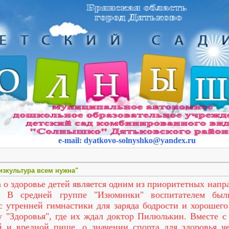
e-mail
:
dyatkovo-solnyshko
@yandex.ru
зкультура всем нужна"
 о здоровье детей является одним из приоритетных напр
. В средней группе "Изюминки" воспитателем был
с утренней гимнастики для заряда бодрости и хорошего
у "Здоровья", где их ждал доктор Пилюлькин. Вместе 
 и вредной пище, о значении спорта для здоровья ч