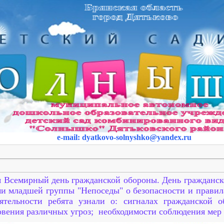
e-mail
:
dyatkovo-solnyshko
@yandex.ru
я Всемирный день гражданской обороны. День гражданск
ми младшей группы "Непоседы" о безопасности и правил
еятельности ребята узнали о: сигналах гражданской 
овения различных угроз; необходимости соблюдения мер 