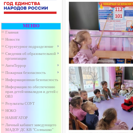
МЕНЮ
Главная
Новости
Структурное подразделение
Сведения об образовательной
организации
АнтиТеррор
Пожарная безопасность
Информационная безопасность
Информация по обеспечению
прав детей-инвалидов и детей с
ОВЗ
Результаты СОУТ
НОКО
НАВИГАТОР
Личный кабинет заведующего
МАДОУ ДС КВ "Солнышко"