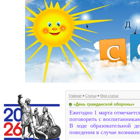
Главная
»
Статьи
»
Мои статьи
«День гражданской обороны»
Ежегодно 1 марта отмечаетс
поговорить с воспитанника
В ходе образовательной д
поведения в случае возникн