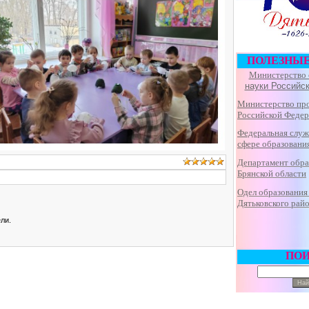
ПОЛЕЗНЫ
Министерство 
науки Российс
Министерство пр
Российской Феде
Федеральная
служ
сфере образования
Департамент обра
Брянской области
Одел образования
Дятьковского рай
ли.
ПО