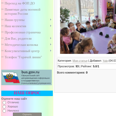
Переход на ФОП ДО
Памятные даты военной
истории России
Наши группы
Наш коллектив
Профсоюзная страничка
Для Вас, родители
Методическая копилка
Консультативный центр
Телефон "Горячей линии"
Категория
:
Мои статьи
|
Добавил
:
Yula
(04.0
Просмотров
:
93
|
Рейтинг
:
5.0
/
1
Всего комментариев
:
0
НАШ ОПРОС
Оцените наш сайт
Отлично
Хорошо
Неплохо