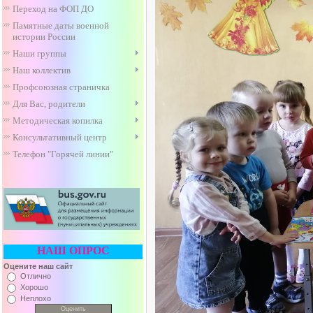
Переход на ФОП ДО
Памятные даты военной
истории России
Наши группы
Наш коллектив
Профсоюзная страничка
Для Вас, родители
Методическая копилка
Консультативный центр
Телефон "Горячей линии"
НАШ ОПРОС
Оцените наш сайт
Отлично
Хорошо
Неплохо