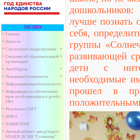
дошкольников:
лучше познать 
МЕНЮ
себя, определит
Главная
группы «Солнеч
Новости
Структурное подразделение
развивающей ср
Сведения об образовательной
организации
дети с интер
АнтиТеррор
необходимые им
Пожарная безопасность
Информационная безопасность
прошел в пра
Информация по обеспечению
прав детей-инвалидов и детей с
положительным
ОВЗ
Результаты СОУТ
НОКО
НАВИГАТОР
Личный кабинет заведующего
МАДОУ ДС КВ "Солнышко"