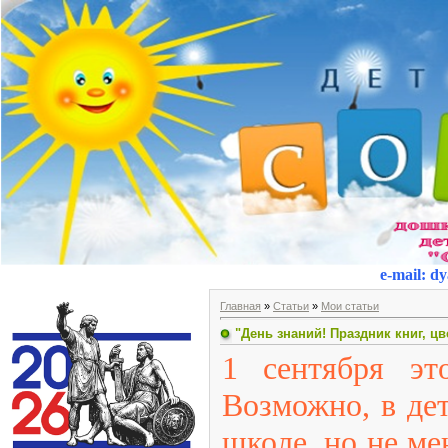
e-mail
:
dy
Главная
»
Статьи
»
Мои статьи
"День знаний! Праздник книг, цв
1 сентября эт
Возможно, в дет
школе, но не ме