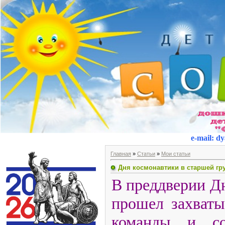
e-mail
:
dy
Главная
»
Статьи
»
Мои статьи
Дня космонавтики в старшей гр
В преддверии Д
прошел захваты
команды и со