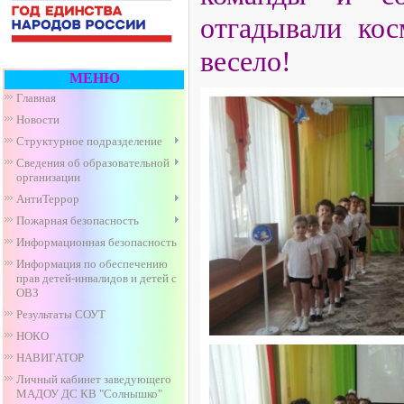
отгадывали кос
весело!
МЕНЮ
Главная
Новости
Структурное подразделение
Сведения об образовательной
организации
АнтиТеррор
Пожарная безопасность
Информационная безопасность
Информация по обеспечению
прав детей-инвалидов и детей с
ОВЗ
Результаты СОУТ
НОКО
НАВИГАТОР
Личный кабинет заведующего
МАДОУ ДС КВ "Солнышко"