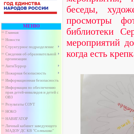
беседы, худож
просмотры фот
МЕНЮ
библиотеки Се
Главная
мероприятий до
Новости
Структурное подразделение
когда есть креп
Сведения об образовательной
организации
АнтиТеррор
Пожарная безопасность
Информационная безопасность
Информация по обеспечению
прав детей-инвалидов и детей с
ОВЗ
Результаты СОУТ
НОКО
НАВИГАТОР
Личный кабинет заведующего
МАДОУ ДС КВ "Солнышко"