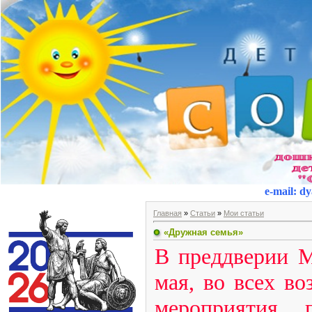
e-mail
:
dy
Главная
»
Статьи
»
Мои статьи
«Дружная семья»
В преддверии М
мая, во всех в
мероприятия, 