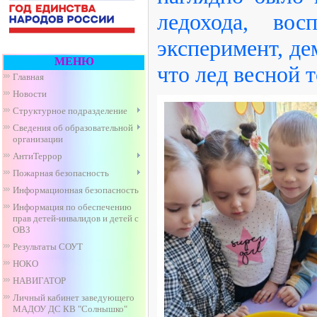
ледохода, во
эксперимент, де
МЕНЮ
что лед весной т
Главная
Новости
Структурное подразделение
Сведения об образовательной
организации
АнтиТеррор
Пожарная безопасность
Информационная безопасность
Информация по обеспечению
прав детей-инвалидов и детей с
ОВЗ
Результаты СОУТ
НОКО
НАВИГАТОР
Личный кабинет заведующего
МАДОУ ДС КВ "Солнышко"