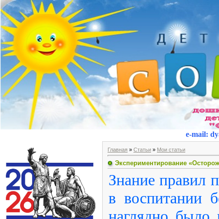
e-mail
:
dy
Главная
»
Статьи
»
Мои статьи
Экспериментирование «Осторож
Знание правил п
в воспитании б
наглядно было 