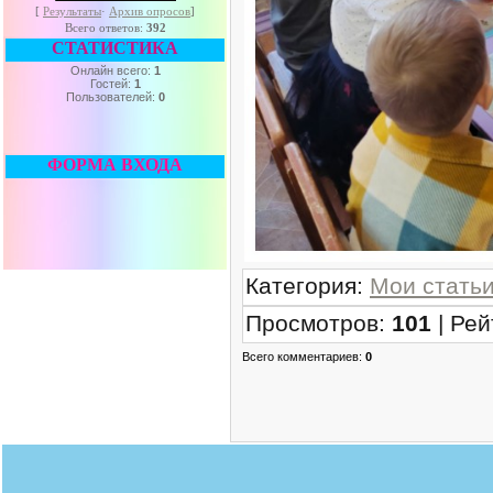
[
Результаты
·
Архив опросов
]
Всего ответов:
392
СТАТИСТИКА
Онлайн всего:
1
Гостей:
1
Пользователей:
0
ФОРМА ВХОДА
Категория
:
Мои стать
Просмотров
:
101
|
Рей
Всего комментариев
:
0