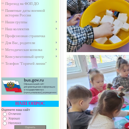
Переход на ФОП ДО
Памятные даты военной
истории России
Наши группы
Наш коллектив
Профсоюзная страничка
Для Вас, родители
Методическая копилка
Консультативный центр
Телефон "Горячей линии"
НАШ ОПРОС
Оцените наш сайт
Отлично
Хорошо
Неплохо