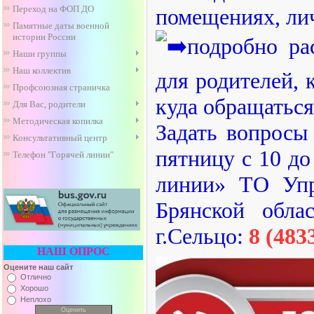
Переход на ФОП ДО
помещениях, личн
Памятные даты военной
истории России
подробно ра
Наши группы
Наш коллектив
для родителей, 
Профсоюзная страничка
куда обращатьс
Для Вас, родители
Методическая копилка
Задать вопросы
Консультативный центр
пятницу с 10 до
Телефон "Горячей линии"
линии» ТО Упр
Брянской обла
г.Сельцо:
8 (483
НАШ ОПРОС
Оцените наш сайт
Отлично
Хорошо
Неплохо