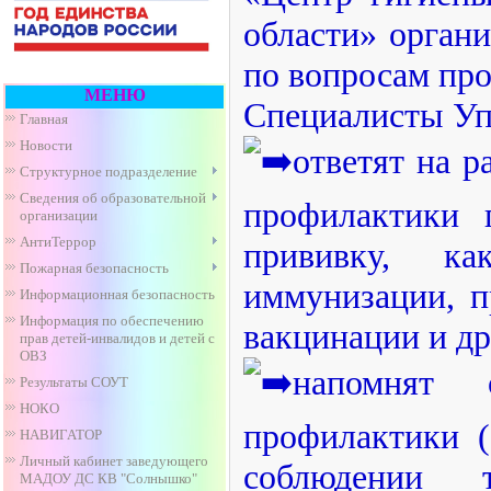
области» органи
по вопросам пр
МЕНЮ
Специалисты Уп
Главная
Новости
ответят на 
Структурное подразделение
Сведения об образовательной
профилактики 
организации
АнтиТеррор
прививку, ка
Пожарная безопасность
иммунизации, п
Информационная безопасность
Информация по обеспечению
вакцинации и др
прав детей-инвалидов и детей с
ОВЗ
напомнят 
Результаты СОУТ
НОКО
профилактики (
НАВИГАТОР
Личный кабинет заведующего
соблюдении 
МАДОУ ДС КВ "Солнышко"