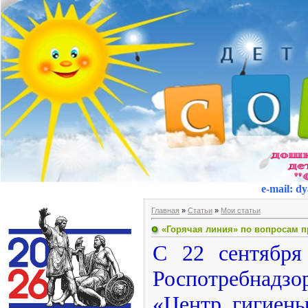
e-mail
:
dy
Главная
»
Статьи
»
Мои статьи
«Горячая линия» по вопросам 
С 22 сентября
Роспотребнадзо
«Центр гигиены