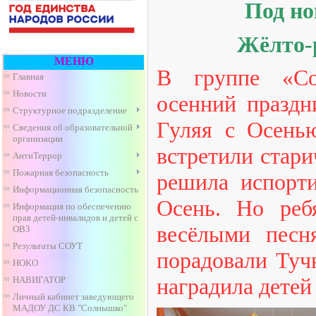
Под но
Жёлто-
МЕНЮ
В группе «Со
Главная
Новости
осенний праздн
Структурное подразделение
Гуляя с Осенью
Сведения об образовательной
организации
встретили стари
АнтиТеррор
Пожарная безопасность
решила испорти
Информационная безопасность
Осень. Но реб
Информация по обеспечению
прав детей-инвалидов и детей с
весёлыми песн
ОВЗ
Результаты СОУТ
порадовали Туч
НОКО
наградила детей
НАВИГАТОР
Личный кабинет заведующего
МАДОУ ДС КВ "Солнышко"