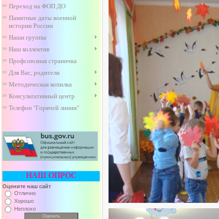
Переход на ФОП ДО
Памятные даты военной
истории России
Наши группы
Наш коллектив
Профсоюзная страничка
Для Вас, родители
Методическая копилка
Консультативный центр
Телефон "Горячей линии"
НАШ ОПРОС
Оцените наш сайт
Отлично
Хорошо
Неплохо