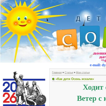
e-mail
:
dy
Главная
»
Статьи
»
Мои статьи
«Как дети Осень искали»
Ходит 
Ветер с 