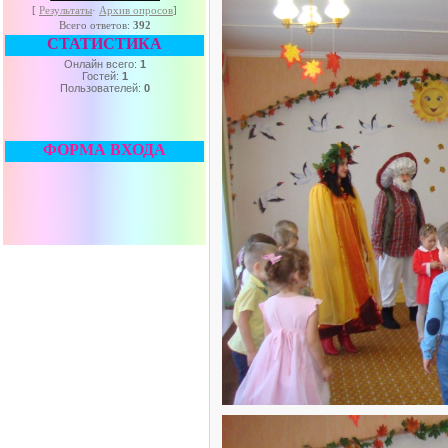
[
Результаты
·
Архив опросов
]
Всего ответов:
392
СТАТИСТИКА
Онлайн всего:
1
Гостей:
1
Пользователей:
0
ФОРМА ВХОДА