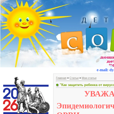
e-mail
:
dy
Главная
»
Статьи
»
Мои статьи
"Как защитить ребенка от вирус
УВАЖА
Эпидемиологич