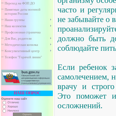
организму особ
Переход на ФОП ДО
часто и регуля
Памятные даты военной
истории России
не забывайте о 
Наши группы
Наш коллектив
проанализируй
Профсоюзная страничка
должно быть до
Для Вас, родители
Методическая копилка
соблюдайте пит
Консультативный центр
Телефон "Горячей линии"
Если ребенок з
самолечением, н
врачу и строго
НАШ ОПРОС
Это поможет и
Оцените наш сайт
Отлично
осложнений.
Хорошо
Неплохо