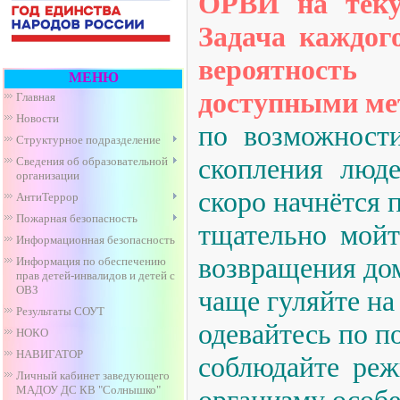
ОРВИ на теку
Задача каждог
вероятнос
МЕНЮ
доступными ме
Главная
Новости
по возможности
Структурное подразделение
скопления люде
Сведения об образовательной
организации
скоро начнётся
АнтиТеррор
Пожарная безопасность
тщательно мойт
Информационная безопасность
возвращения до
Информация по обеспечению
прав детей-инвалидов и детей с
ОВЗ
чаще гуляйте на
Результаты СОУТ
одевайтесь по по
НОКО
НАВИГАТОР
соблюдайте реж
Личный кабинет заведующего
МАДОУ ДС КВ "Солнышко"