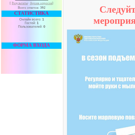
[
Результаты
·
Архив опросов
]
Следуй
Всего ответов:
392
СТАТИСТИКА
мероприя
Онлайн всего:
1
Гостей:
1
Пользователей:
0
ФОРМА ВХОДА