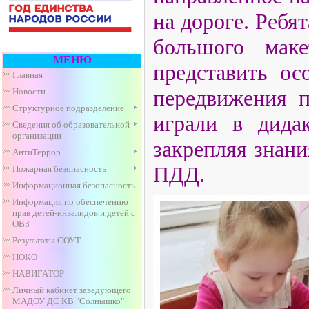
на дороге. Ребя
большого мак
МЕНЮ
представить ос
Главная
передвижения п
Новости
Структурное подразделение
играли в дида
Сведения об образовательной
организации
закрепляя знан
АнтиТеррор
ПДД.
Пожарная безопасность
Информационная безопасность
Информация по обеспечению
прав детей-инвалидов и детей с
ОВЗ
Результаты СОУТ
НОКО
НАВИГАТОР
Личный кабинет заведующего
МАДОУ ДС КВ "Солнышко"