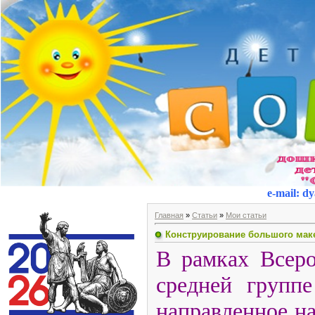
e-mail
:
dy
Главная
»
Статьи
»
Мои статьи
Конструирование большого маке
В рамках Всеро
средней группе
направленное н