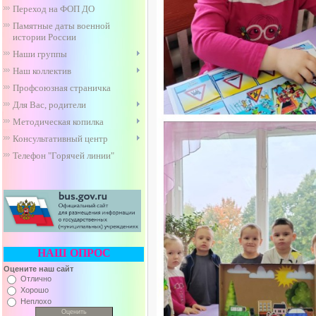
Переход на ФОП ДО
Памятные даты военной
истории России
Наши группы
Наш коллектив
Профсоюзная страничка
Для Вас, родители
Методическая копилка
Консультативный центр
Телефон "Горячей линии"
НАШ ОПРОС
Оцените наш сайт
Отлично
Хорошо
Неплохо