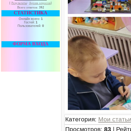
[
Результаты
·
Архив опросов
]
Всего ответов:
392
СТАТИСТИКА
Онлайн всего:
1
Гостей:
1
Пользователей:
0
ФОРМА ВХОДА
Категория
:
Мои стать
Просмотров
:
83
|
Рейт