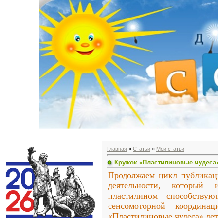
Главная
»
Статьи
»
Мои статьи
Кружок «Пластилиновые чудеса
Продолжаем цикл публикаци
деятельности, который
пластилином способствую
сенсомоторной координа
«Пластилиновые чудеса» дет