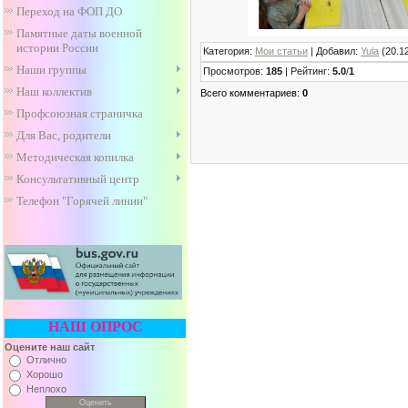
Переход на ФОП ДО
Памятные даты военной
истории России
Категория
:
Мои статьи
|
Добавил
:
Yula
(20.1
Наши группы
Просмотров
:
185
|
Рейтинг
:
5.0
/
1
Наш коллектив
Всего комментариев
:
0
Профсоюзная страничка
Для Вас, родители
Методическая копилка
Консультативный центр
Телефон "Горячей линии"
НАШ ОПРОС
Оцените наш сайт
Отлично
Хорошо
Неплохо