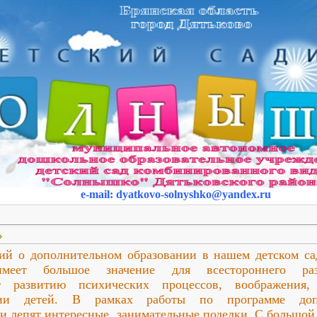
e-mail
:
dyatkovo-solnyshko
@yandex.ru
»
й о дополнительном образовании в нашем детском са
 имеет большое значение для всестороннего ра
т развитию психических процессов, воображения, 
ции детей. В рамках работы по программе допо
и лепят интересные, занимательные поделки. С большой