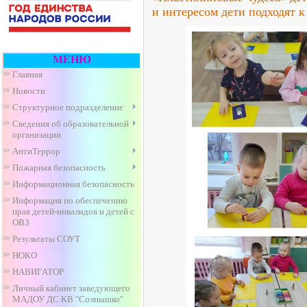
и интересом дети подходят 
МЕНЮ
Главная
Новости
Структурное подразделение
Сведения об образовательной
организации
АнтиТеррор
Пожарная безопасность
Информационная безопасность
Информация по обеспечению
прав детей-инвалидов и детей с
ОВЗ
Результаты СОУТ
НОКО
НАВИГАТОР
Личный кабинет заведующего
МАДОУ ДС КВ "Солнышко"