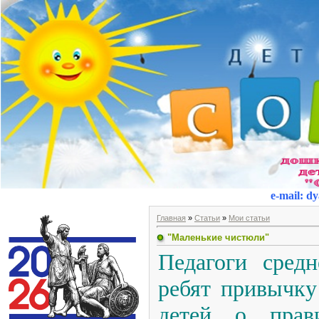
e-mail
:
dy
Главная
»
Статьи
»
Мои статьи
"Маленькие чистюли"
Педагоги сред
ребят привычку
детей о прав