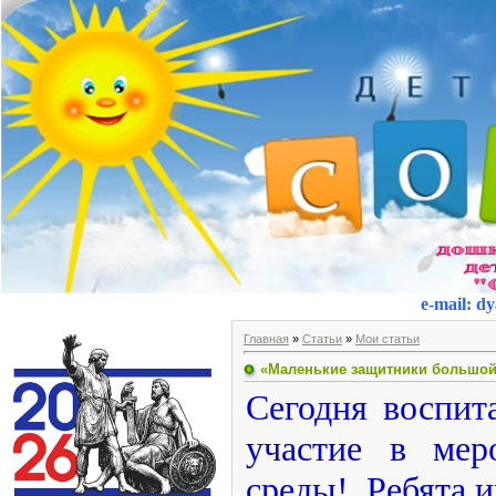
e-mail
:
dy
Главная
»
Статьи
»
Мои статьи
«Маленькие защитники большой
Сегодня воспит
участие в ме
среды! Ребята и