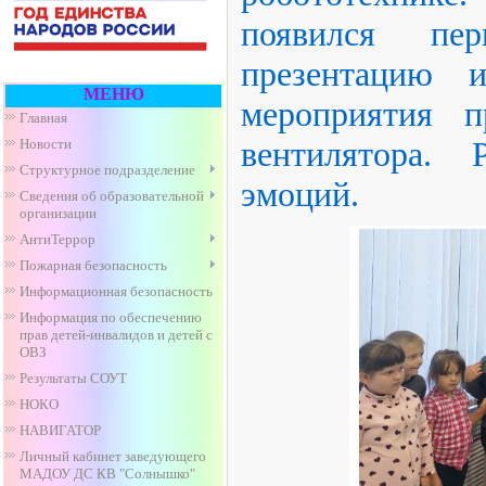
появился пер
презентацию 
МЕНЮ
мероприятия п
Главная
вентилятора.
Новости
Структурное подразделение
эмоций.
Сведения об образовательной
организации
АнтиТеррор
Пожарная безопасность
Информационная безопасность
Информация по обеспечению
прав детей-инвалидов и детей с
ОВЗ
Результаты СОУТ
НОКО
НАВИГАТОР
Личный кабинет заведующего
МАДОУ ДС КВ "Солнышко"