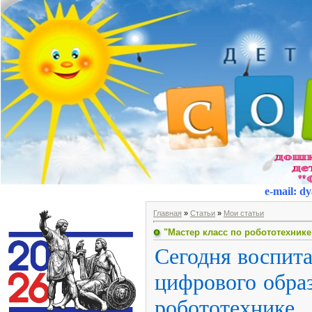
e-mail
:
dy
Главная
»
Статьи
»
Мои статьи
"Мастер класс по робототехнике
Сегодня воспита
цифрового образ
робототехнике