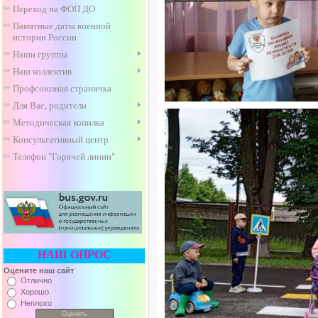
Переход на ФОП ДО
Памятные даты военной
истории России
Наши группы
Наш коллектив
Профсоюзная страничка
Для Вас, родители
Методическая копилка
Консультативный центр
Телефон "Горячей линии"
НАШ ОПРОС
Оцените наш сайт
Отлично
Хорошо
Неплохо