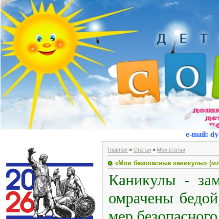
e-mail
:
dy
Главная
»
Статьи
»
Мои статьи
«Мои безопасные каникулы» (мл
Каникулы - зам
омрачены бедой
мер безопасног