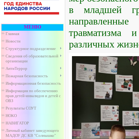
в младшей гр
направленные 
МЕНЮ
травматизма 
Главная
различных жизн
Новости
Структурное подразделение
Сведения об образовательной
организации
АнтиТеррор
Пожарная безопасность
Информационная безопасность
Информация по обеспечению
прав детей-инвалидов и детей с
ОВЗ
Результаты СОУТ
НОКО
НАВИГАТОР
Личный кабинет заведующего
МАДОУ ДС КВ "Солнышко"