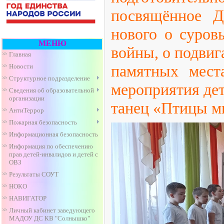
посвящённое 
нового о суров
МЕНЮ
войны, о подвиг
Главная
памятных мест
Новости
Структурное подразделение
мероприятия де
Сведения об образовательной
организации
танец «Птицы м
АнтиТеррор
Пожарная безопасность
Информационная безопасность
Информация по обеспечению
прав детей-инвалидов и детей с
ОВЗ
Результаты СОУТ
НОКО
НАВИГАТОР
Личный кабинет заведующего
МАДОУ ДС КВ "Солнышко"