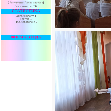
[
Результаты
·
Архив опросов
]
Всего ответов:
392
СТАТИСТИКА
Онлайн всего:
1
Гостей:
1
Пользователей:
0
ФОРМА ВХОДА