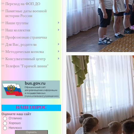
Переход на ФОП ДО
Памятные даты военной
истории России
Наши группы
Наш коллектив
Профсоюзная страничка
Для Вас, родители
Методическая копилка
Консультативный центр
Телефон "Горячей линии"
НАШ ОПРОС
Оцените наш сайт
Отлично
Хорошо
Неплохо