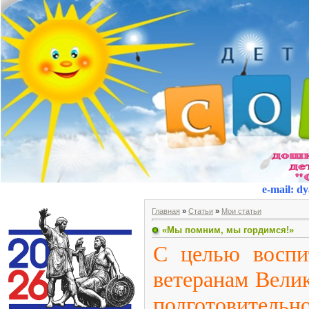
e-mail
:
dy
Главная
»
Статьи
»
Мои статьи
«Мы помним, мы гордимся!»
С целью воспи
ветеранам Вели
подготовитель