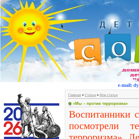
e-mail
:
dy
Главная
»
Статьи
»
Мои статьи
«Мы – против терроризма»
Воспитанники с
посмотрели т
терроризма». Д