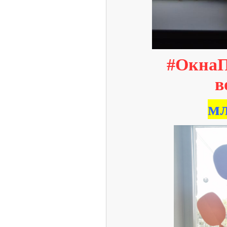
#ОкнаП
в
мл