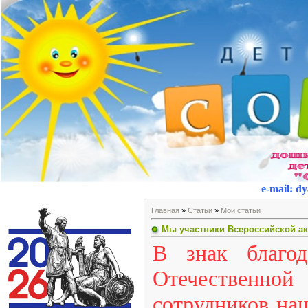
e-mail
:
dy
Главная
»
Статьи
»
Мои статьи
Мы участники Всероссийской а
В знак благод
Отечественно
сотрудников наш