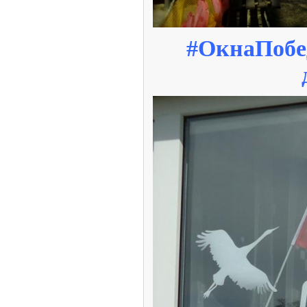
#ОкнаПобе