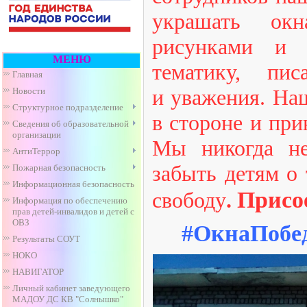
украшать ок
рисунками и 
МЕНЮ
тематику, пис
Главная
и уважения. Наш
Новости
Структурное подразделение
в стороне и при
Сведения об образовательной
организации
Мы никогда не
АнтиТеррор
забыть детям о 
Пожарная безопасность
Информационная безопасность
Присо
свободу
.
Информация по обеспечению
прав детей-инвалидов и детей с
ОВЗ
#ОкнаПобед
Результаты СОУТ
НОКО
НАВИГАТОР
Личный кабинет заведующего
МАДОУ ДС КВ "Солнышко"