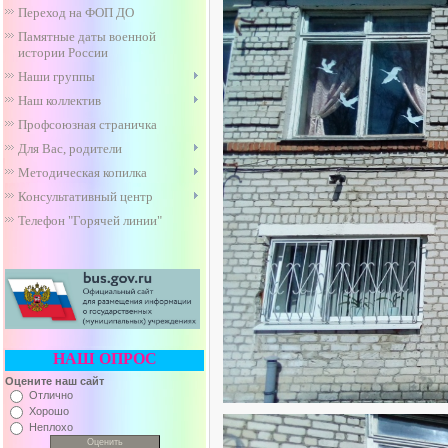
Переход на ФОП ДО
Памятные даты военной
истории России
Наши группы
Наш коллектив
Профсоюзная страничка
Для Вас, родители
Методическая копилка
Консультативный центр
Телефон "Горячей линии"
НАШ ОПРОС
Оцените наш сайт
Отлично
Хорошо
Неплохо