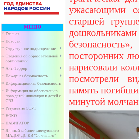
ужасающими с
старшей групп
МЕНЮ
дошкольника
Главная
безопасность»
Новости
Структурное подразделение
посторонних люд
Сведения об образовательной
организации
нарисовали кол
АнтиТеррор
посмотрели в
Пожарная безопасность
Информационная безопасность
память погибших
Информация по обеспечению
прав детей-инвалидов и детей с
минутой молчан
ОВЗ
Результаты СОУТ
НОКО
НАВИГАТОР
Личный кабинет заведующего
МАДОУ ДС КВ "Солнышко"