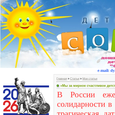
e-mail
:
dy
Главная
»
Статьи
»
Мои статьи
«Мы за мирное счастливое детс
В России еже
солидарности в 
трагическая да