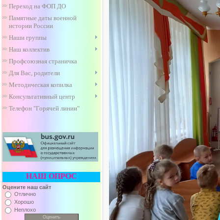
Переход на ФОП ДО
Памятные даты военной
истории России
Наши группы
Наш коллектив
Профсоюзная страничка
Для Вас, родители
Методическая копилка
Консультативный центр
Телефон "Горячей линии"
НАШ ОПРОС
Оцените наш сайт
Отлично
Хорошо
Неплохо