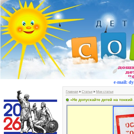
e-mail
:
dy
Главная
»
Статьи
»
Мои статьи
«Не допускайте детей на тонкий