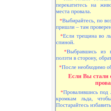
перекатитесь на жив
места провала.
*
Выбирайтесь, по воз
пришли – там провере
*
Если трещина во л
спиной.
*
Выбравшись из п
ползти в сторону, обр
*
После необходимо об
Если Вы стали 
прова
*
Провалившись под 
кромкам льда, чтоб
Постарайтесь избавить