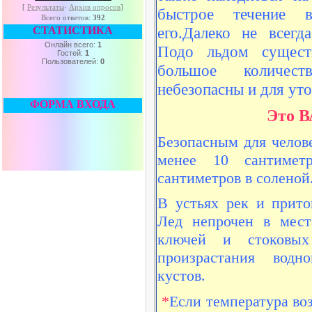
[
Результаты
·
Архив опросов
]
быстрое течение 
Всего ответов:
392
его.Далеко не всег
СТАТИСТИКА
Онлайн всего:
1
Подо льдом существ
Гостей:
1
Пользователей:
0
большое количест
небезопасны и для уто
ФОРМА ВХОДА
Это 
Безопасным для челов
менее 10 сантиме
сантиметров в соленой
В устьях рек и прито
Лед непрочен в мест
ключей и стоковы
произрастания водно
кустов.
*
Если температура во