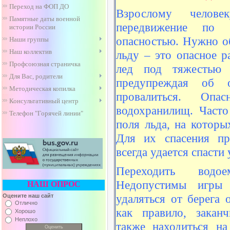
Переход на ФОП ДО
Взрослому челове
Памятные даты военной
передвижение по 
истории России
опасностью. Нужно об
Наши группы
Наш коллектив
льду – это опасное р
Профсоюзная страничка
лед под тяжестью ч
Для Вас, родители
предупреждая об 
Методическая копилка
провалиться. Опа
Консультативный центр
водохранилищ. Част
Телефон "Горячей линии"
поля льда, на которы
Для их спасения пр
всегда удается спасти
Переходить водое
Недопустимы игры 
НАШ ОПРОС
удаляться от берега 
Оцените наш сайт
Отлично
как правило, закан
Хорошо
Неплохо
также находиться на