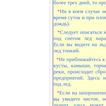
более трех дней, то пр
*
Ни в коем случае н
время суток и при пло
дождь).
*
Следует опасаться м
под снегом лед нара
Если вы видите на льд
лед тонкий.
*
Не приближайтесь к 
кусты, камыши, торча
реки, происходит сбр
предприятий. Здесь н
под лед.
*
Если на запорошенн
вы увидите чистое, н
значит, здесь може