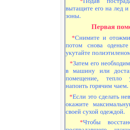
*
Подав пострад
вытащите его на лед и
зоны.
Первая пом
*
Снимите и отожми
потом снова оденьт
укутайте полиэтиленом
*
Затем его необходи
в машину или достав
помещение, тепло у
напоить горячим чаем.
*
Если это сделать не
окажите максимальн
своей сухой одеждой.
*
Чтобы восстан
пострадавшего нуж