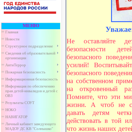
МЕНЮ
Уважае
Главная
Новости
Не оставляйте де
Структурное подразделение
безопасности дет
Сведения об образовательной
безопасного поведе
организации
усилий! Воспитывай
АнтиТеррор
безопасного поведени
Пожарная безопасность
Информационная безопасность
на собственном прим
Информация по обеспечению
на откровенный ра
прав детей-инвалидов и детей с
Помните, что эти ми
ОВЗ
Результаты СОУТ
жизни. А чтоб не с
НОКО
давать детям чет
НАВИГАТОР
действовать в той и
Личный кабинет заведующего
что жизнь наших детей
МАДОУ ДС КВ "Солнышко"