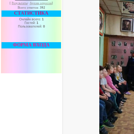
[
Результаты
·
Архив опросов
]
Всего ответов:
392
СТАТИСТИКА
Онлайн всего:
1
Гостей:
1
Пользователей:
0
ФОРМА ВХОДА