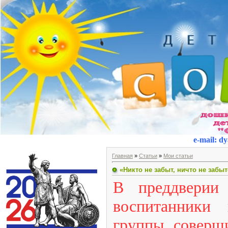
e-mail
:
dy
Главная
»
Статьи
»
Мои статьи
«Никто не забыт, ничто не забы
В преддверии
воспитанники 
группы соверши