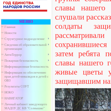
славы нашего 
слушали рассказ
МЕНЮ
солдаты защ
Главная
рассматривали
Новости
Структурное подразделение
сохранившиеся
Сведения об образовательной
организации
затем ребята п
АнтиТеррор
славы нашего г
Пожарная безопасность
Информационная безопасность
живые цветы у
Информация по обеспечению
прав детей-инвалидов и детей с
защищавшим наш
ОВЗ
Результаты СОУТ
НОКО
НАВИГАТОР
Личный кабинет заведующего
МАДОУ ДС КВ "Солнышко"