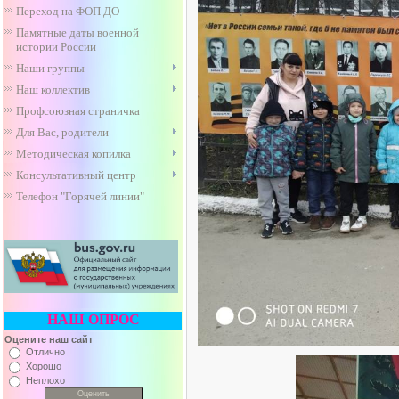
Переход на ФОП ДО
Памятные даты военной
истории России
Наши группы
Наш коллектив
Профсоюзная страничка
Для Вас, родители
Методическая копилка
Консультативный центр
Телефон "Горячей линии"
НАШ ОПРОС
Оцените наш сайт
Отлично
Хорошо
Неплохо