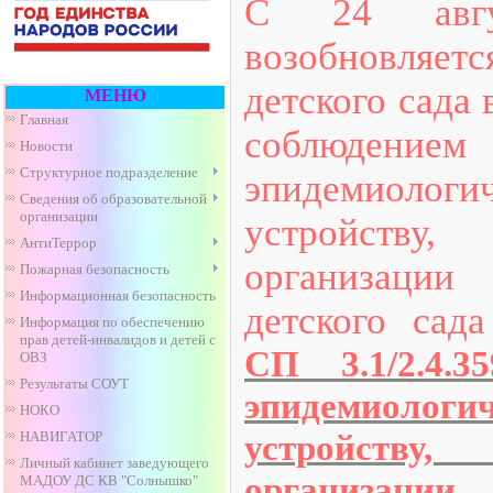
С 24 авгу
возобновляе
детского сада
МЕНЮ
Главная
соблюдени
Новости
Структурное подразделение
эпидемиологич
Сведения об образовательной
организации
устройству
АнтиТеррор
организаци
Пожарная безопасность
Информационная безопасность
детского сада
Информация по обеспечению
прав детей-инвалидов и детей с
СП 3.1/2.4.3
ОВЗ
Результаты СОУТ
эпидемиологич
НОКО
устройству
НАВИГАТОР
Личный кабинет заведующего
организ
МАДОУ ДС КВ "Солнышко"