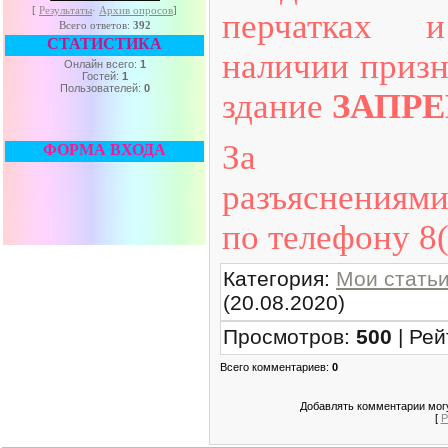
[
Результаты
·
Архив опросов
]
перчатках 
Всего ответов:
392
СТАТИСТИКА
наличии призн
Онлайн всего:
1
Гостей:
1
Пользователей:
0
здание
ЗАПР
За допо
ФОРМА ВХОДА
разъяснениям
по телефону 8(
Категория
:
Мои стать
(20.08.2020)
Просмотров
:
500
|
Рей
Всего комментариев
:
0
Добавлять комментарии могу
[
Р