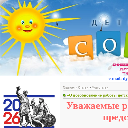
e-mail
:
dy
Главная
»
Статьи
»
Мои статьи
«О возобновление работы детск
Уважаемые р
предс