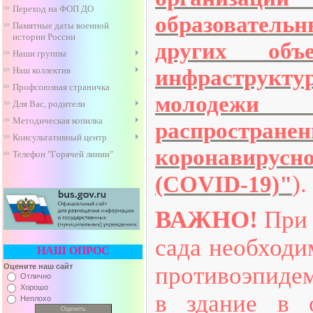
Переход на ФОП ДО
образователь
Памятные даты военной
истории России
других объ
Наши группы
инфраструк
Наш коллектив
Профсоюзная страничка
молодежи
Для Вас, родители
Методическая копилка
распрост
Консультативный центр
коронавир
Телефон "Горячей линии"
).
(COVID-19)"
ВАЖНО!
При 
сада необходи
НАШ ОПРОС
Оцените наш сайт
противоэпидем
Отлично
Хорошо
в здание в о
Неплохо