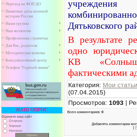
учреждения
Переход на ФОП ДО
Памятные даты военной
комбинированн
истории России
Дятьковского ра
Наши группы
Наш коллектив
В результате р
Профсоюзная страничка
Для Вас, родители
одно юридиче
Методическая копилка
КВ «Солны
Консультативный центр
Телефон "Горячей линии"
фактическими а
Категория
:
Мои стать
(07.04.2015)
Просмотров
:
1093
|
Ре
НАШ ОПРОС
Всего комментариев
:
0
Оцените наш сайт
Отлично
Добавлять комментарии могу
Хорошо
[
Р
Неплохо