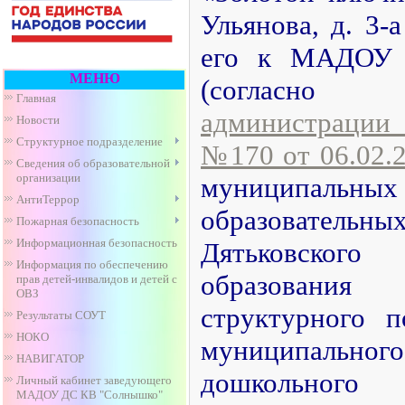
Ульянова, д. 3-
его к МАДОУ
МЕНЮ
(согла
Главная
администрации
Новости
Структурное подразделение
№170 от 06.02.
Сведения об образовательной
организации
муниципаль
АнтиТеррор
образовате
Пожарная безопасность
Информационная безопасность
Дятьковско
Информация по обеспечению
образовани
прав детей-инвалидов и детей с
ОВЗ
структурного п
Результаты СОУТ
НОКО
муниципаль
НАВИГАТОР
дошкольного
Личный кабинет заведующего
МАДОУ ДС КВ "Солнышко"