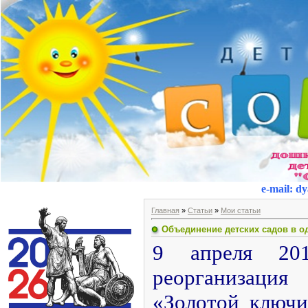
e-mail
:
dy
Главная
»
Статьи
»
Мои статьи
Объединение детских садов в о
9 апреля 201
реорганиза
«Золотой ключи