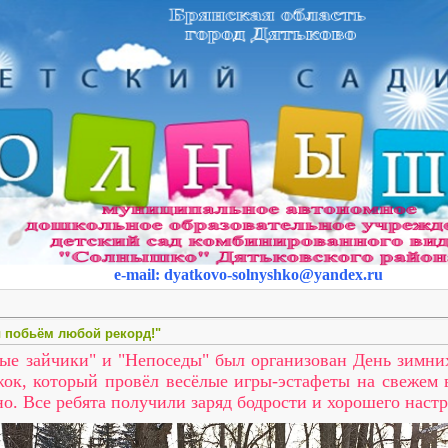
e-mail
:
dyatkovo-solnyshko
@yandex.ru
ы побьём любой рекорд!"
ые зайчики" и "Непоседы" был организован День зимни
ок, который провёл весёлые игры-эстафеты на свежем в
о. Все ребята получили заряд бодрости и хорошего наст