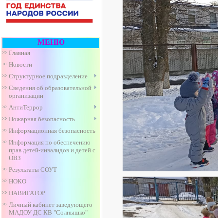
МЕНЮ
Главная
Новости
Структурное подразделение
Сведения об образовательной
организации
АнтиТеррор
Пожарная безопасность
Информационная безопасность
Информация по обеспечению
прав детей-инвалидов и детей с
ОВЗ
Результаты СОУТ
НОКО
НАВИГАТОР
Личный кабинет заведующего
МАДОУ ДС КВ "Солнышко"