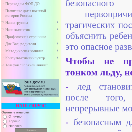
безопасно
Переход на ФОП ДО
Памятные даты военной
первоприч
истории России
трагических по
Наши группы
Наш коллектив
объяснить ребен
Профсоюзная страничка
это опасное раз
Для Вас, родители
Методическая копилка
Чтобы не п
Консультативный центр
Телефон "Горячей линии"
тонком льду, н
-
лед станов
после того,
непрерывные мо
НАШ ОПРОС
Оцените наш сайт
Отлично
-
безопасным д
Хорошо
Неплохо