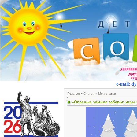
e-mail
:
dy
Главная
»
Статьи
»
Мои статьи
«Опасные зимние забавы: игры 