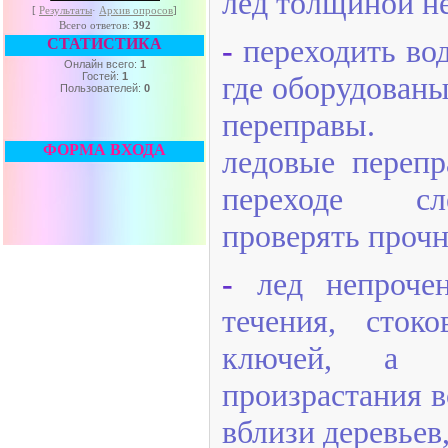
лед толщиной не
[
Результаты
·
Архив опросов
]
Всего ответов:
392
-
переходить во
СТАТИСТИКА
Онлайн всего:
1
Гостей:
1
где оборудован
Пользователей:
0
переправы.
ФОРМА ВХОДА
ледовые перепр
переходе сл
проверять прочн
-
лед непроче
течения, сто
ключей, а 
произрастания в
вблизи деревьев,