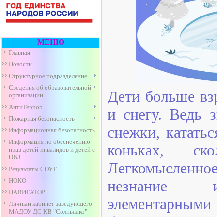
МЕНЮ
Главная
Новости
Структурное подразделение
Сведения об образовательной
Дети больше вз
организации
АнтиТеррор
и снегу. Ведь 
Пожарная безопасность
снежки, кататьс
Информационная безопасность
Информация по обеспечению
коньках, ск
прав детей-инвалидов и детей с
ОВЗ
Легкомысленно
Результаты СОУТ
НОКО
незнание и
НАВИГАТОР
элементар
Личный кабинет заведующего
МАДОУ ДС КВ "Солнышко"