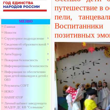
путешествие в о
пели, танцева
МЕНЮ
Воспитанники
Главная
позитивных эмо
Новости
Структурное подразделение
Сведения об образовательной
организации
АнтиТеррор
Пожарная безопасность
Информационная безопасность
Информация по обеспечению
прав детей-инвалидов и детей с
ОВЗ
Результаты СОУТ
НОКО
НАВИГАТОР
Личный кабинет заведующего
МАДОУ ДС КВ "Солнышко"