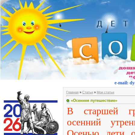
e-mail
:
dy
Главная
»
Статьи
»
Мои статьи
«Осеннее путешествие»
В старшей гр
осенний утрен
Осенью дети о