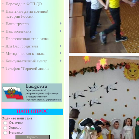
Переход на ФОП ДО
Памятные даты военной
истории России
Наши группы
Наш коллектив
Профсоюзная страничка
Для Вас, родители
Методическая копилка
Консультативный центр
Телефон "Горячей линии"
НАШ ОПРОС
Оцените наш сайт
Отлично
Хорошо
Неплохо