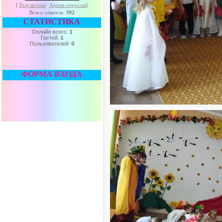
[
Результаты
·
Архив опросов
]
Всего ответов:
392
СТАТИСТИКА
Онлайн всего:
1
Гостей:
1
Пользователей:
0
ФОРМА ВХОДА