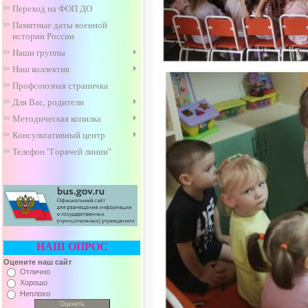
Переход на ФОП ДО
Памятные даты военной
истории России
Наши группы
Наш коллектив
Профсоюзная страничка
Для Вас, родители
Методическая копилка
Консультативный центр
Телефон "Горячей линии"
НАШ ОПРОС
Оцените наш сайт
Отлично
Хорошо
Неплохо