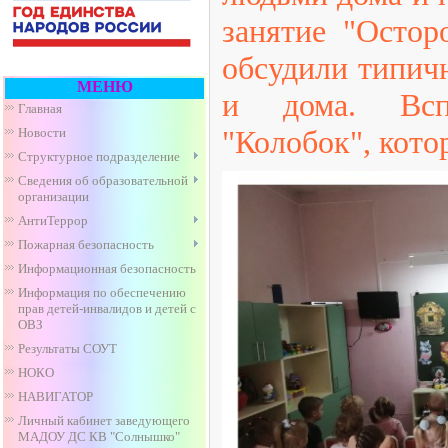
занятие "Остор
обсудили типич
МЕНЮ
и дома. Всп
Главная
"Колобок", кот
Новости
Структурное подразделение
Сведения об образовательной
организации
АнтиТеррор
Пожарная безопасность
Информационная безопасность
Информация по обеспечению
прав детей-инвалидов и детей с
ОВЗ
Результаты СОУТ
НОКО
НАВИГАТОР
Личный кабинет заведующего
МАДОУ ДС КВ "Солнышко"