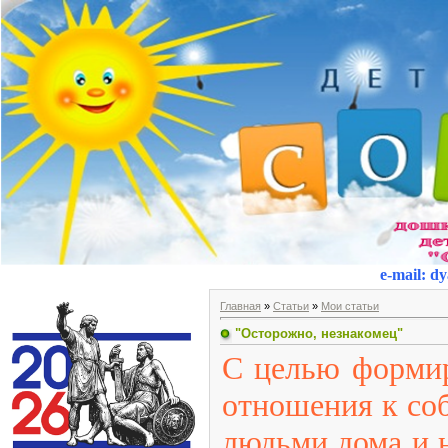
e-mail
:
dy
Главная
»
Статьи
»
Мои статьи
"Осторожно, незнакомец"
С целью формир
отношения к со
людьми дома и 