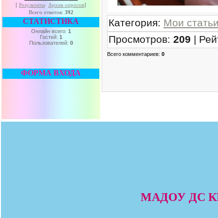
[
Результаты
·
Архив опросов
]
Всего ответов:
392
Категория
:
Мои стать
СТАТИСТИКА
Онлайн всего:
1
Просмотров
:
209
|
Рей
Гостей:
1
Пользователей:
0
Всего комментариев
:
0
ФОРМА ВХОДА
МАДОУ ДС КВ