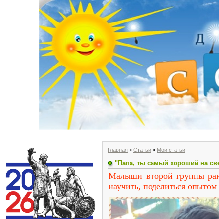
Главная
»
Статьи
»
Мои статьи
"Папа, ты самый хороший на св
Малыши второй группы ранн
научить, поделиться опытом