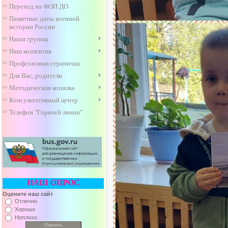
Переход на ФОП ДО
Памятные даты военной
истории России
Наши группы
Наш коллектив
Профсоюзная страничка
Для Вас, родители
Методическая копилка
Консультативный центр
Телефон "Горячей линии"
НАШ ОПРОС
Оцените наш сайт
Отлично
Хорошо
Неплохо