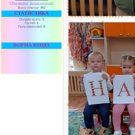
[
Результаты
·
Архив опросов
]
Всего ответов:
392
СТАТИСТИКА
Онлайн всего:
1
Гостей:
1
Пользователей:
0
ФОРМА ВХОДА