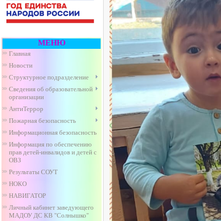
МЕНЮ
Главная
Новости
Структурное подразделение
Сведения об образовательной
организации
АнтиТеррор
Пожарная безопасность
Информационная безопасность
Информация по обеспечению
прав детей-инвалидов и детей с
ОВЗ
Результаты СОУТ
НОКО
НАВИГАТОР
Личный кабинет заведующего
МАДОУ ДС КВ "Солнышко"