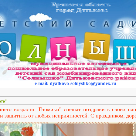
e-mail
:
dyatkovo-solnyshko
@yandex.ru
ете"
его возраста "Гномики" спешат поздравить своих пап
 и защитить от любых неприятностей. С праздником, дор