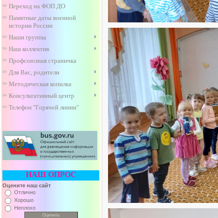
Переход на ФОП ДО
Памятные даты военной
истории России
Наши группы
Наш коллектив
Профсоюзная страничка
Для Вас, родители
Методическая копилка
Консультативный центр
Телефон "Горячей линии"
НАШ ОПРОС
Оцените наш сайт
Отлично
Хорошо
Неплохо