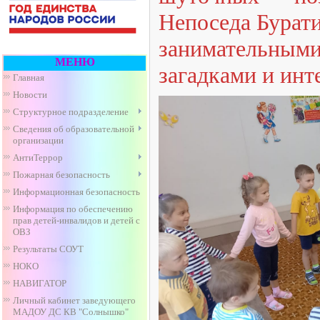
Непоседа Бурати
занимательным
МЕНЮ
загадками и инт
Главная
Новости
Структурное подразделение
Сведения об образовательной
организации
АнтиТеррор
Пожарная безопасность
Информационная безопасность
Информация по обеспечению
прав детей-инвалидов и детей с
ОВЗ
Результаты СОУТ
НОКО
НАВИГАТОР
Личный кабинет заведующего
МАДОУ ДС КВ "Солнышко"