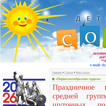
e-mail
:
dy
Главная
»
Статьи
»
Мои статьи
«Первосентябрьские чудеса»
Праздничное 
средней груп
шуточных поз