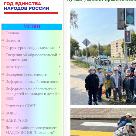
МЕНЮ
Главная
Новости
Структурное подразделение
Сведения об образовательной
организации
АнтиТеррор
Пожарная безопасность
Информационная безопасность
Информация по обеспечению
прав детей-инвалидов и детей с
ОВЗ
Результаты СОУТ
НОКО
НАВИГАТОР
Личный кабинет заведующего
МАДОУ ДС КВ "Солнышко"