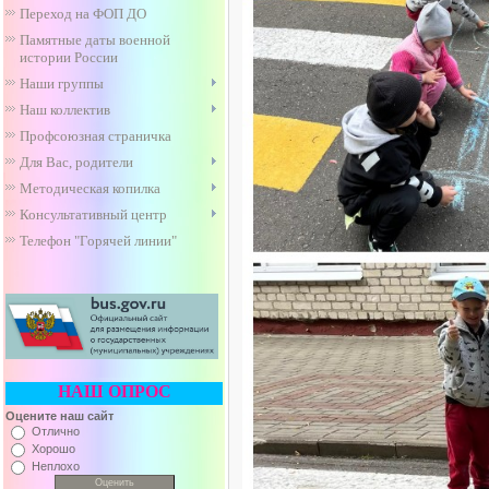
Переход на ФОП ДО
Памятные даты военной
истории России
Наши группы
Наш коллектив
Профсоюзная страничка
Для Вас, родители
Методическая копилка
Консультативный центр
Телефон "Горячей линии"
НАШ ОПРОС
Оцените наш сайт
Отлично
Хорошо
Неплохо