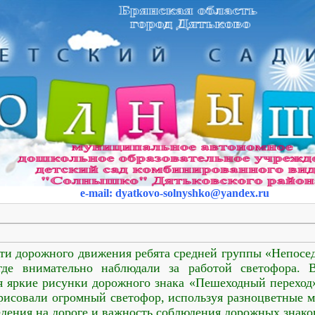
e-mail
:
dyatkovo-solnyshko
@yandex.ru
сти дорожного движения ребята средней группы «Непос
где внимательно наблюдали за работой светофора. 
ая яркие рисунки дорожного знака «Пешеходный переход
рисовали огромный светофор, используя разноцветные 
дения на дороге и важность соблюдения дорожных знако