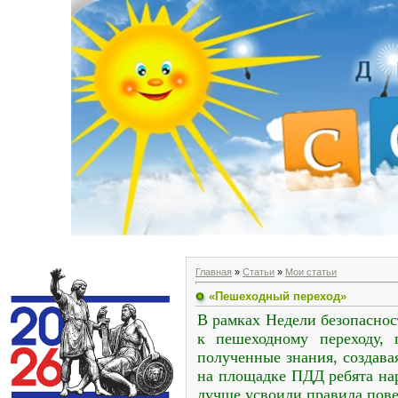
Главная
»
Статьи
»
Мои статьи
«Пешеходный переход»
В рамках Недели безопасно
к пешеходному переходу, 
полученные знания, создав
на площадке ПДД ребята на
лучше усвоили правила пове