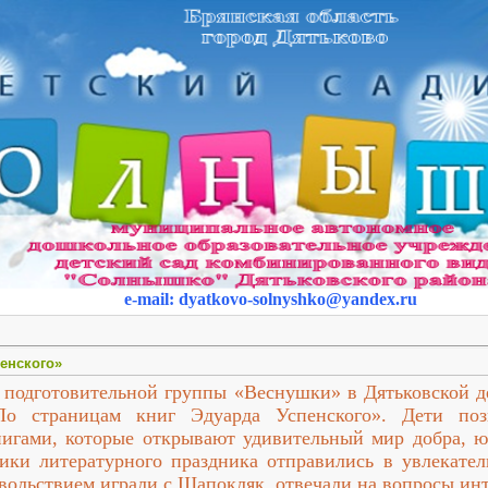
e-mail
:
dyatkovo-solnyshko
@yandex.ru
пенского»
 подготовительной группы «Веснушки» в Дятьковской д
По страницам книг Эдуарда Успенского». Дети по
книгами, которые открывают удивительный мир добра, ю
ки литературного праздника отправились в увлекател
вольствием играли с Шапокляк, отвечали на вопросы ин