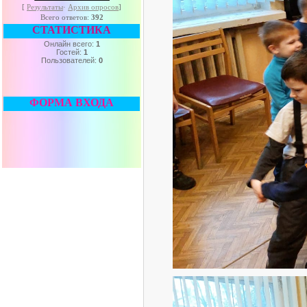
[
Результаты
·
Архив опросов
]
Всего ответов:
392
СТАТИСТИКА
Онлайн всего:
1
Гостей:
1
Пользователей:
0
ФОРМА ВХОДА