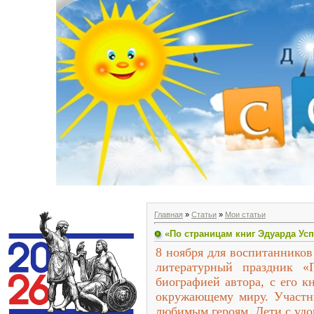
Главная
»
Статьи
»
Мои статьи
«По страницам книг Эдуарда Ус
8 ноября для воспитанников
литературный праздник «
биографией автора, с его 
окружающему миру. Участни
любимым героям. Дети с удо