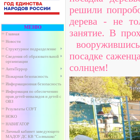
решили попробо
дерева - не то
МЕНЮ
занятие. В про
Главная
вооружившись 
Новости
Структурное подразделение
посадке саженца
Сведения об образовательной
организации
солнцем!
АнтиТеррор
Пожарная безопасность
Информационная безопасность
Информация по обеспечению
прав детей-инвалидов и детей с
ОВЗ
Результаты СОУТ
НОКО
НАВИГАТОР
Личный кабинет заведующего
МАДОУ ДС КВ "Солнышко"