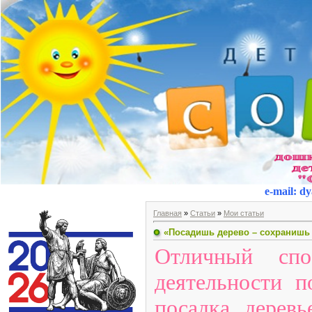
e-mail
:
dy
Главная
»
Статьи
»
Мои статьи
«Посадишь дерево – сохранишь
Отличный сп
деятельности 
посадка дерев