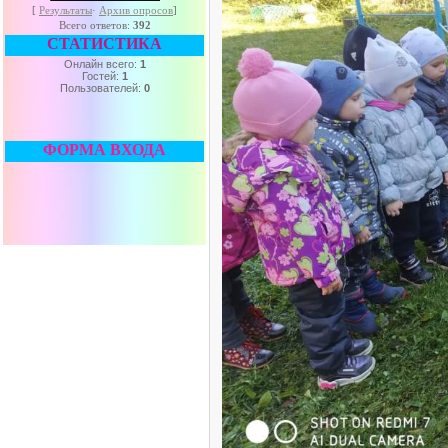
[
Результаты
·
Архив опросов
]
Всего ответов:
392
СТАТИСТИКА
Онлайн всего:
1
Гостей:
1
Пользователей:
0
ФОРМА ВХОДА