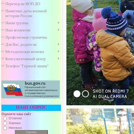
Переход на ФОП ДО
Памятные даты военной
истории России
Наши группы
Наш коллектив
Профсоюзная страничка
Для Вас, родители
Методическая копилка
Консультативный центр
Телефон "Горячей линии"
НАШ ОПРОС
Оцените наш сайт
Отлично
Хорошо
Неплохо