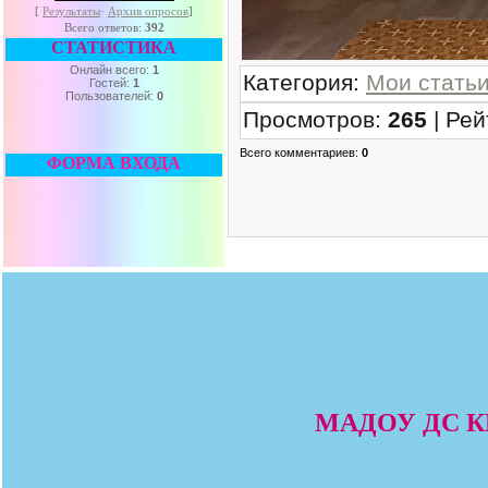
[
Результаты
·
Архив опросов
]
Всего ответов:
392
СТАТИСТИКА
Онлайн всего:
1
Категория
:
Мои стать
Гостей:
1
Пользователей:
0
Просмотров
:
265
|
Рей
Всего комментариев
:
0
ФОРМА ВХОДА
МАДОУ ДС КВ