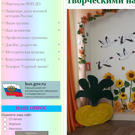
творческими н
Переход на ФОП ДО
Памятные даты военной
истории России
Наши группы
Наш коллектив
Профсоюзная страничка
Для Вас, родители
Методическая копилка
Консультативный центр
Телефон "Горячей линии"
НАШ ОПРОС
Оцените наш сайт
Отлично
Хорошо
Неплохо