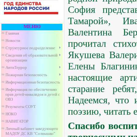
София предста
Тамарой», Ив
МЕНЮ
Валентина Бе
Главная
прочитал стих
Новости
Структурное подразделение
Якушева Валери
Сведения об образовательной
организации
Елены Благини
АнтиТеррор
настоящие арт
Пожарная безопасность
Информационная безопасность
старание ребя
Информация по обеспечению
прав детей-инвалидов и детей с
Надеемся, что 
ОВЗ
Результаты СОУТ
поэзию, читать 
НОКО
НАВИГАТОР
Спасибо воспи
Личный кабинет заведующего
МАДОУ ДС КВ "Солнышко"