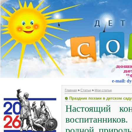
e-mail
:
dy
Главная
»
Статьи
»
Мои статьи
Праздник поэзии в детском саду
Настоящий ко
воспитанников.
родной природ