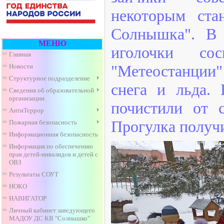
некоторым ста
Солнышка". В 
МЕНЮ
иголочки со
Главная
"Метеостанции"
Новости
Структурное подразделение
снега и льда.
Сведения об образовательной
организации
почистили от 
АнтиТеррор
Прогулка получи
Пожарная безопасность
Информационная безопасность
Информация по обеспечению
прав детей-инвалидов и детей с
ОВЗ
Результаты СОУТ
НОКО
НАВИГАТОР
Личный кабинет заведующего
МАДОУ ДС КВ "Солнышко"