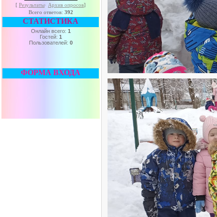
[
Результаты
·
Архив опросов
]
Всего ответов:
392
СТАТИСТИКА
Онлайн всего:
1
Гостей:
1
Пользователей:
0
ФОРМА ВХОДА