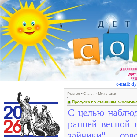
e-mail
:
dy
Главная
»
Статьи
»
Мои статьи
Прогулка по станциям экологич
С целью наблюд
ранней весной
зайчики" сов