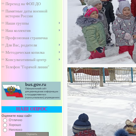
Переход на ФОП ДО
Памятные даты военной
истории России
Наши группы
Наш коллектив
Профсоюзная страничка
Для Вас, родители
Методическая копилка
Консультативный центр
Телефон "Горячей линии"
НАШ ОПРОС
Оцените наш сайт
Отлично
Хорошо
Неплохо